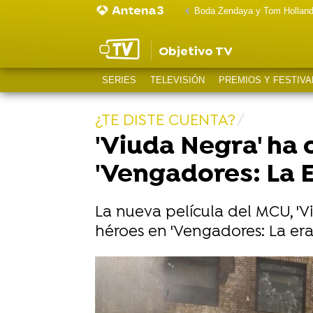
Boda Zendaya y Tom Hollan
Objetivo TV
SERIES
TELEVISIÓN
PREMIOS Y FESTIVA
¿TE DISTE CUENTA?
'Viuda Negra' ha 
'Vengadores: La E
La nueva película del MCU, 'V
héroes en 'Vengadores: La era