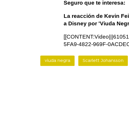
Seguro que te interesa:
La reacción de Kevin Fe
a Disney por 'Viuda Neg
[[CONTENT:Video|||6105
5FA9-4822-969F-0ACDECF
viuda negra
Scarlett Johansson