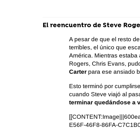
El reencuentro de Steve Roge
A pesar de que el resto d
terribles, el único que es
América. Mientras estaba
Rogers, Chris Evans, pud
Carter
para ese ansiado b
Esto terminó por cumplirse
cuando Steve viajó al pasa
terminar quedándose a v
[[CONTENT:Image|||600e
E56F-46F8-86FA-C7C1B0C