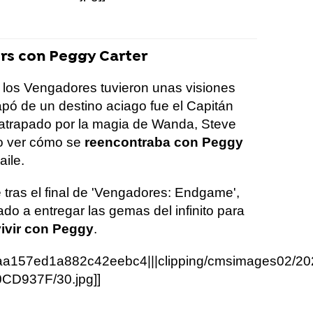
rs con Peggy Carter
e los Vengadores tuvieron unas visiones
capó de un destino aciago fue el Capitán
 atrapado por la magia de Wanda, Steve
o ver cómo se
reencontraba con Peggy
aile.
 tras el final de 'Vengadores: Endgame',
do a entregar las gemas del infinito para
ivir con Peggy
.
aa157ed1a882c42eebc4|||clipping/cmsimages02/20
D937F/30.jpg]]