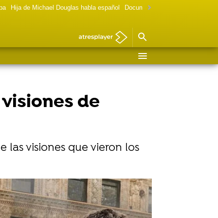
lpa
Hija de Michael Douglas habla español
Documental Las chicas Gilmore
 visiones de
 las visiones que vieron los