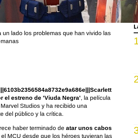
a a Natasha Romanoff y vemos a la espía
entarse a los problemas que pensó haber
rás en su pasado.
L
 un lado los problemas que han vivido las
semanas
e|||6103b2356584a8732e9a686e|||Scarlett
 el estreno de 'Viuda Negra'
, la película
 Marvel Studios y ha recibido una
 del público y la crítica.
rece haber terminado de
atar unos cabos
l MCU desde que los héroes tuvieran las