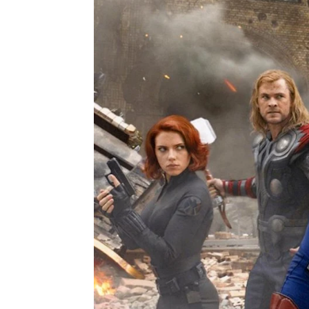
Se Estrena
Madrid
Publicado:
06 de agosto de 2021, 15:36
'
Viuda N
Más información
siendo la
Scarlett Johansson
la saga de
revela quién fue el
único Vengador que
disfrutam
no se hizo con ellos un