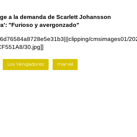
ige a la demanda de Scarlett Johansson
ra': "Furioso y avergonzado"
16d76584a8728e5e31b3|||clipping/cmsimages01/2
551A8/30.jpg]]
Los Vengadores
marvel