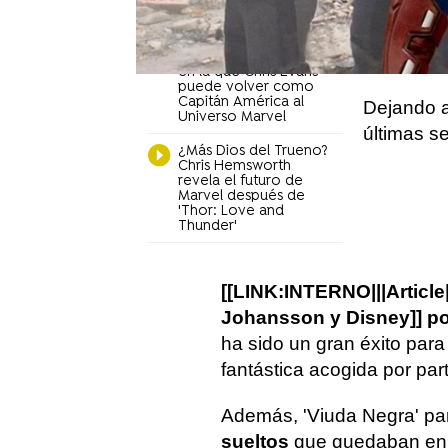
dando vid
tatuaje: "Es un
aguafiestas"
rusa enfr
La forma más realista
dejado at
en la que Chris Evans
puede volver como
Capitán América al
Dejando a
Universo Marvel
últimas 
¿Más Dios del Trueno?
Chris Hemsworth
revela el futuro de
Marvel después de
'Thor: Love and
Thunder'
[[LINK:INTERNO|||Articl
Johansson y Disney]] por
ha sido un gran éxito para
fantástica acogida por parte
Además, 'Viuda Negra' pa
sueltos
que quedaban en e