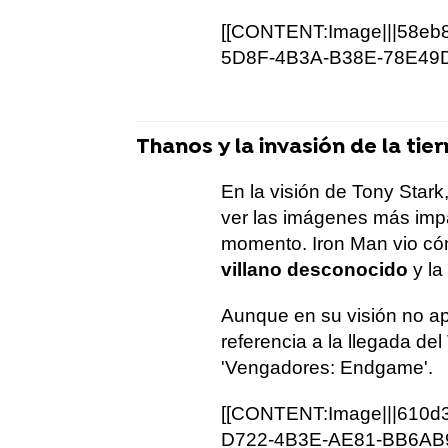
[[CONTENT:Image|||58eb
5D8F-4B3A-B38E-78E49D7
Thanos y la invasión de la tier
En la visión de Tony Stark
ver las imágenes más imp
momento. Iron Man vio có
villano desconocido
y la 
Aunque en su visión no 
referencia a la llegada del
'Vengadores: Endgame'.
[[CONTENT:Image|||610d
D722-4B3E-AE81-BB6AB9