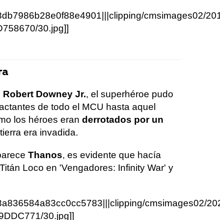
8db7986b28e0f88e4901|||clipping/cmsimages02/20
58670/30.jpg]]
ra
,
Robert Downey Jr.
, el superhéroe pudo
actantes de todo el MCU hasta aquel
mo los héroes eran
derrotados por un
tierra era invadida.
aparece
Thanos
, es evidente que hacía
 Titán Loco en 'Vengadores: Infinity War' y
3a836584a83cc0cc5783|||clipping/cmsimages02/20
DDC771/30.jpg]]