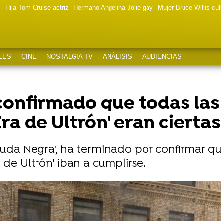
d
Hija Tom Cruise actriz
Hermano Angelina Jolie gay
Mujer Bruce Willis cu
LES
CINE
NOSTALGIA TV
ANÁLISIS
AUDIENCIAS
confirmado que todas las
ra de Ultrón' eran ciertas
iuda Negra', ha terminado por confirmar que
 de Ultrón' iban a cumplirse.