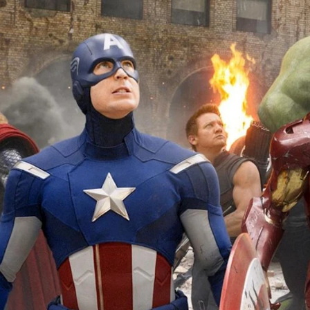
Whatsapp
Facebook
X
Flipboa
egra
' se estrenó hace unas semanas
 última película del MCU en continuar con
l infinito. En esta nueva entrega
os por última vez de Scarlett Johansson