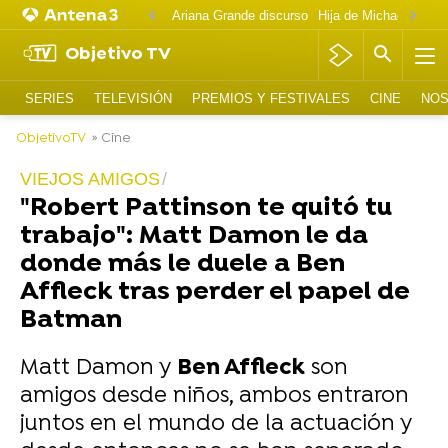
Ariana Grande discurso
Objetivo TV
SERIES
TELEVISIÓN
PREMIOS Y FESTIVALES
CINE
NOS
ObjetivoTV
» Cine
VIEJOS AMIGOS
"Robert Pattinson te quitó tu
trabajo": Matt Damon le da
donde más le duele a Ben
Affleck tras perder el papel de
Batman
Matt Damon y
Ben Affleck
son
amigos desde niños, ambos entraron
juntos en el mundo de la actuación y