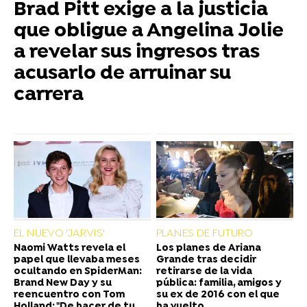
Brad Pitt exige a la justicia
que obligue a Angelina Jolie
a revelar sus ingresos tras
acusarlo de arruinar su
carrera
EL NUEVO 'JARVIS'
PLANES DE FUTURO
Naomi Watts revela el
Los planes de Ariana
papel que llevaba meses
Grande tras decidir
ocultando en SpiderMan:
retirarse de la vida
Brand New Day y su
pública: familia, amigos y
reencuentro con Tom
su ex de 2016 con el que
Holland: "De hacer de tu
ha vuelto