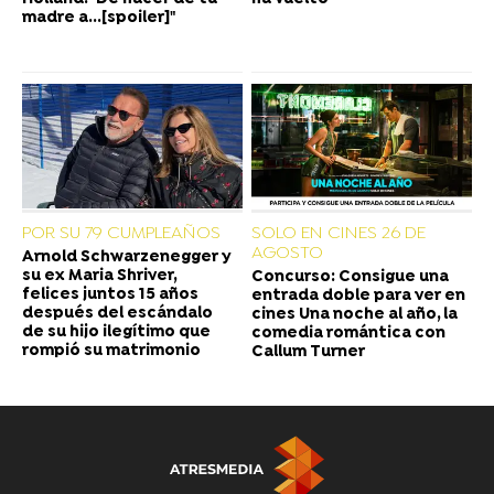
madre a...[spoiler]"
POR SU 79 CUMPLEAÑOS
SOLO EN CINES 26 DE
AGOSTO
Arnold Schwarzenegger y
su ex Maria Shriver,
Concurso: Consigue una
felices juntos 15 años
entrada doble para ver en
después del escándalo
cines Una noche al año, la
de su hijo ilegítimo que
comedia romántica con
rompió su matrimonio
Callum Turner