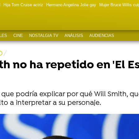
d
Hija Tom Cruise actriz
Hermano Angelina Jolie gay
Mujer Bruce Willis cu
LES
CINE
NOSTALGIA TV
ANÁLISIS
AUDIENCIAS
O
th no ha repetido en 'El E
e que podría explicar por qué Will Smith, 
lto a interpretar a su personaje.