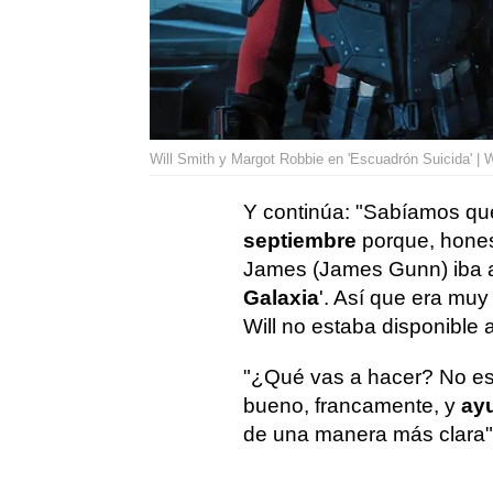
Will Smith y Margot Robbie en 'Escuadrón Suicida' | 
Y continúa: "Sabíamos q
septiembre
porque, hone
James (James Gunn) iba a 
Galaxia
'. Así que era mu
Will no estaba disponible a
"¿Qué vas a hacer? No est
bueno, francamente, y
ayu
de una manera más clara",