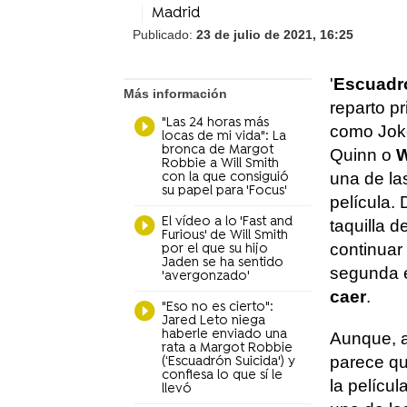
Madrid
Publicado:
23 de julio de 2021, 16:25
'
Escuadr
Más información
reparto p
"Las 24 horas más
como Jok
locas de mi vida": La
bronca de Margot
Quinn o
W
Robbie a Will Smith
una de la
con la que consiguió
su papel para 'Focus'
película.
El vídeo a lo 'Fast and
taquilla 
Furious' de Will Smith
continuar 
por el que su hijo
Jaden se ha sentido
segunda 
'avergonzado'
caer
.
"Eso no es cierto":
Jared Leto niega
haberle enviado una
Aunque, a
rata a Margot Robbie
parece qu
(‘Escuadrón Suicida') y
confiesa lo que sí le
la películ
llevó