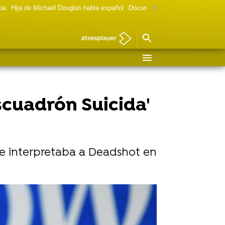
lpa
Hija de Michael Douglas habla español
Documental Las chicas Gilmore
scuadrón Suicida'
que interpretaba a Deadshot en