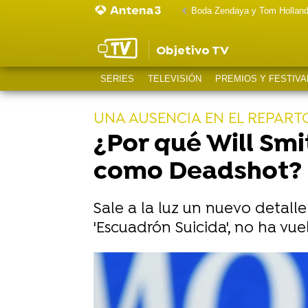
Boda Zendaya y Tom Hollan
Objetivo TV
SERIES
TELEVISIÓN
PREMIOS Y FESTIVA
UNA AUSENCIA EN EL REPART
¿Por qué Will Smi
como Deadshot?
Sale a la luz un nuevo detall
'Escuadrón Suicida', no ha vue