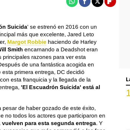
Whatsapp
Facebook
X
Flipboa
ón Suicida
' se estrenó en 2016 con un
rincipal más que excelente, Jared Leto
er,
Margot Robbie
haciendo de Harley
ill Smith
encarnando a Deadshot eran
s principales razones para ver esta
 Después de una fantástica acogida en
de esta primera entrega, DC decidió
L
con esta franquicia y la llegada de la
entrega,
'El Escuadrón Suicida' está al
 pesar de haber gozado de este éxito,
e no todos los actores que participaron en
a
vuelven para esta segunda entrega
. Y