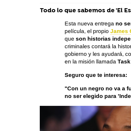
Todo lo que sabemos de 'El Es
Esta nueva entrega
no se
película, el propio
James 
que
son historias indep
criminales contará la hist
gobierno y les ayudará, co
en la misión llamada
Task
Seguro que te interesa:
"Con un negro no va a f
no ser elegido para 'In
will smith