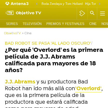
Boda Zendaya y Tom Holland
Hija Tom Cruise 
Objetivo TV
SERIES
TELEVISIÓN
PREMIOS Y FESTIVALES
CINE
NOS
ObjetivoTV
» Cine
BAD ROBOT SE PASA 'AL LADO OSCURO'
¿Por qué 'Overlord' es la primera
película de J.J. Abrams
calificada para mayores de 18
años?
J.J. Abrams
y su productora Bad
Robot han ido más allá con
'Overlord'
,
que es la primera película de la
productora que estará calificada