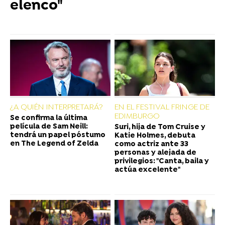
elenco"
¿A QUIÉN INTERPRETARÁ?
EN EL FESTIVAL FRINGE DE
EDIMBURGO
Se confirma la última
película de Sam Neill:
Suri, hija de Tom Cruise y
tendrá un papel póstumo
Katie Holmes, debuta
en The Legend of Zelda
como actriz ante 33
personas y alejada de
privilegios: "Canta, baila y
actúa excelente"