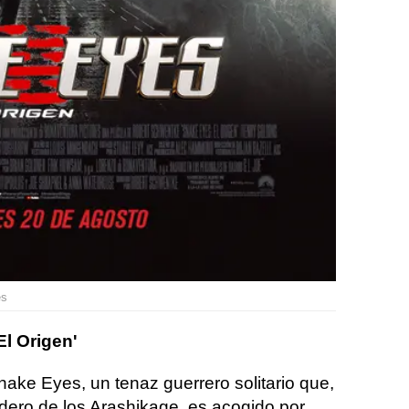
es
l Origen'
nake Eyes, un tenaz guerrero solitario que,
redero de los Arashikage, es acogido por