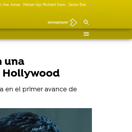
o Joe Jonas
Homer hijo Richard Gere
Javier Bardem política
Marilyn Monr
n una
a Hollywood
la en el primer avance de