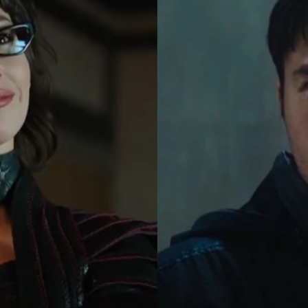
Whatsapp
Facebook
X
Flipboa
e algunas jugosas imágenes oficiales,
 ha lanzado el primer tráiler oficial en
o de
'
Snake Eyes: El origen
'.