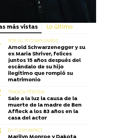
as más vistas
Lo último
POR SU 79 CUMPLEAÑOS
Arnold Schwarzenegger y su
ex Maria Shriver, felices
juntos 15 años después del
escándalo de su hijo
ilegítimo que rompió su
matrimonio
TRÁGICA PÉRDIDA
Sale a la luz la causa de la
muerte de la madre de Ben
Affleck a los 83 años en la
casa del actor
EN FLESH IMPACT
Marilyn Monroe y Dakota