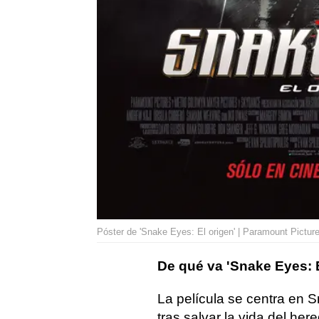
Póster de 'Snake Eyes: El origen' | Paramount Pictur
De qué va 'Snake Eyes: E
La película se centra en S
tras salvar la vida del he