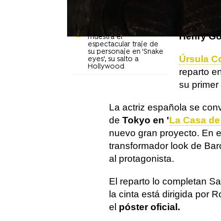
Corberó en 'La Casa
El spin-o
de Papel'
contar los
Úrsula Corberó
Henry Go
muestra el
espectacular traje de
su personaje en 'Snake
Úrsula C
eyes', su salto a
Hollywood
reparto en
su primer
La actriz española se con
de
Tokyo en '
La Casa de
nuevo gran proyecto. En el
transformador look de Bar
al protagonista.
El reparto lo completan S
la cinta está dirigida po
el
póster oficial.