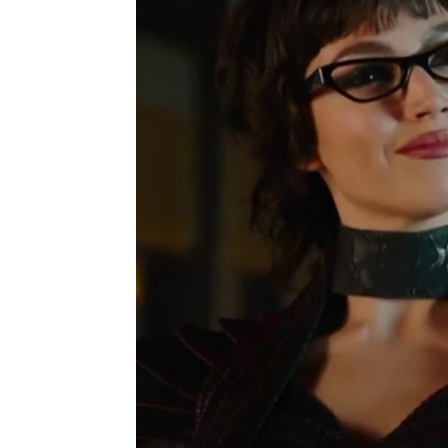
Se Estrena
Madrid
Actualizado:
21 de junio de 2021, 16:31
Publicado:
21 de junio de 2021, 16:30
Después d
Más información
por fin se
La cinéfila razón detrás
castellan
del look de Tokio, el
personaje de Úrsula