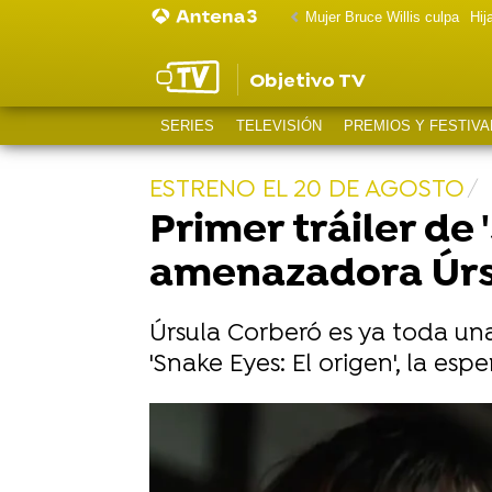
Mujer Bruce Willis culpa
Hij
Objetivo TV
SERIES
TELEVISIÓN
PREMIOS Y FESTIVA
ESTRENO EL 20 DE AGOSTO
Primer tráiler de 
amenazadora Úrsu
Úrsula Corberó es ya toda una
'Snake Eyes: El origen', la esp