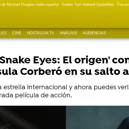
a de Michael Douglas habla español
Sueldo Tom Holland SpiderMan
Fracas
LES
CINE
NOSTALGIA TV
ANÁLISIS
AUDIENCIAS
'Snake Eyes: El origen' co
la Corberó en su salto 
 estrella internacional y ahora puedes ver
erada película de acción.