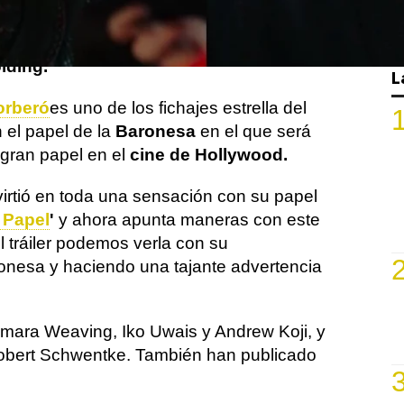
ff de G.I. Joe viene cargado de acción para
 orígenes del guerrero interpretado por
lding.
L
orberó
es uno de los fichajes estrella del
 el papel de la
Baronesa
en el que será
 gran papel en el
cine de Hollywood.
virtió en toda una sensación con su papel
 Papel
'
y ahora apunta maneras con este
 tráiler podemos verla con su
onesa y haciendo una tajante advertencia
amara Weaving, Iko Uwais y Andrew Koji, y
r Robert Schwentke. También han publicado