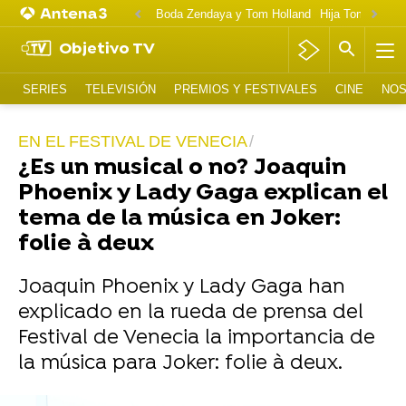
Boda Zendaya y Tom Holland
Hija Tom Cruise 
Objetivo TV
SERIES
TELEVISIÓN
PREMIOS Y FESTIVALES
CINE
NOS
EN EL FESTIVAL DE VENECIA
¿Es un musical o no? Joaquin
Phoenix y Lady Gaga explican el
tema de la música en Joker:
folie à deux
Joaquin Phoenix y Lady Gaga han
explicado en la rueda de prensa del
Festival de Venecia la importancia de
la música para Joker: folie à deux.