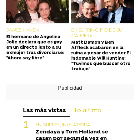
JAMES HAVEN
EN EL PRINCIPIO DE SU
CARRERA
El hermano de Angelina
Jolie declara que es gay
Matt Damon y Ben
en un directo junto a su
Affleck acabaron en la
exmujer tras divorciarse:
ruina a pesar de vender El
"Ahora soy libre"
indomable Will Hunting:
"Tuvimos que buscar otro
trabajo"
Las más vistas
Lo último
EN SURREY, INGLATERRA
Zendaya y Tom Holland se
casan por segunda vez en