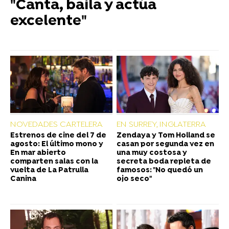
"Canta, baila y actúa
excelente"
NOVEDADES CARTELERA
EN SURREY, INGLATERRA
Estrenos de cine del 7 de
Zendaya y Tom Holland se
agosto: El último mono y
casan por segunda vez en
En mar abierto
una muy costosa y
comparten salas con la
secreta boda repleta de
vuelta de La Patrulla
famosos: "No quedó un
Canina
ojo seco"