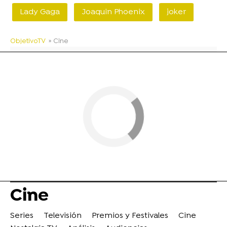
Lady Gaga
Joaquin Phoenix
joker
ObjetivoTV
» Cine
Cine
Series
Televisión
Premios y Festivales
Cine