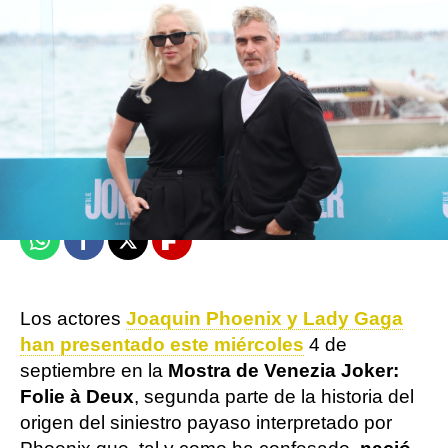
Vídeo Reuters: Foto: Getty
Europa Press
Publicado:
05 de septiembre de 2024, 15:04
Whatsapp
Facebook
X
Flipboard
Los actores
Joaquin Phoenix y Lady Gaga
han presentado este miércoles
4 de
septiembre en la
Mostra de Venezia Joker:
Folie à Deux
, segunda parte de la historia del
origen del siniestro payaso interpretado por