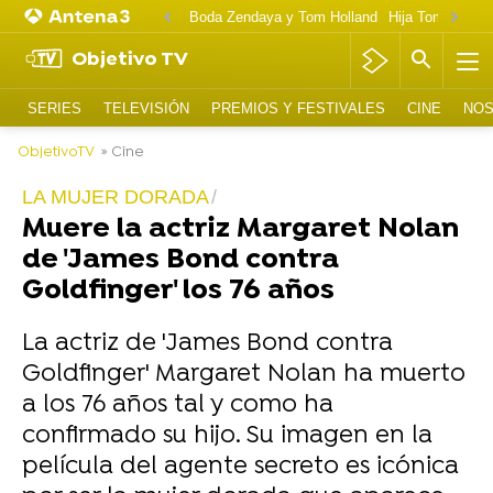
Boda Zendaya y Tom Holland
Hija Tom Cruise 
Objetivo TV
SERIES
TELEVISIÓN
PREMIOS Y FESTIVALES
CINE
NOS
ObjetivoTV
» Cine
LA MUJER DORADA
Muere la actriz Margaret Nolan
de 'James Bond contra
Goldfinger' los 76 años
La actriz de 'James Bond contra
Goldfinger' Margaret Nolan ha muerto
a los 76 años tal y como ha
confirmado su hijo. Su imagen en la
película del agente secreto es icónica