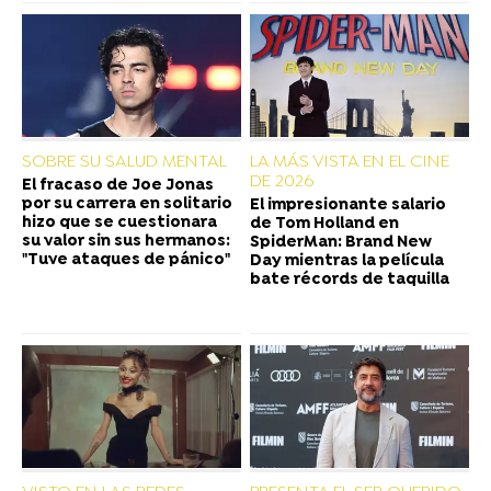
SOBRE SU SALUD MENTAL
LA MÁS VISTA EN EL CINE
DE 2026
El fracaso de Joe Jonas
por su carrera en solitario
El impresionante salario
hizo que se cuestionara
de Tom Holland en
su valor sin sus hermanos:
SpiderMan: Brand New
"Tuve ataques de pánico"
Day mientras la película
bate récords de taquilla