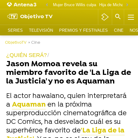
Mujer Bruce Willis culpa
Objetivo TV
SERIES
TELEVISIÓN
PREMIOS Y FESTIVALES
CINE
NOS
ObjetivoTV
» Cine
¿QUIÉN SERÁ?
Jason Momoa revela su
miembro favorito de 'La Liga de
la Justicia' y no es Aquaman
El actor hawaiano, quien interpretará
a
Aquaman
en la próxima
superproducción cinematográfica de
DC Comics, ha desvelado cuál es su
superhéroe favorito de
'La Liga de la