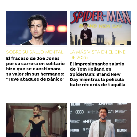
SOBRE SU SALUD MENTAL
LA MÁS VISTA EN EL CINE
DE 2026
El fracaso de Joe Jonas
por su carrera en solitario
El impresionante salario
hizo que se cuestionara
de Tom Holland en
su valor sin sus hermanos:
SpiderMan: Brand New
"Tuve ataques de pánico"
Day mientras la película
bate récords de taquilla