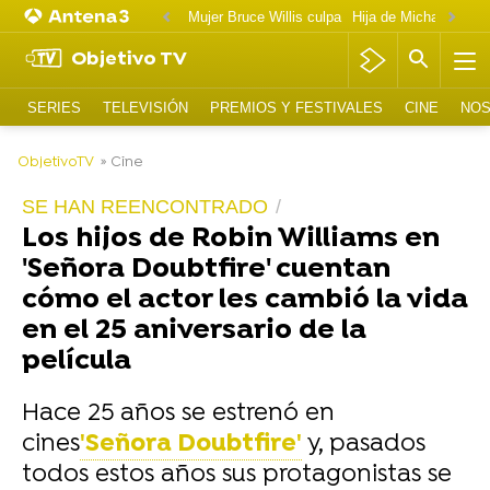
Mujer Bruce Willis culpa
Objetivo TV
SERIES
TELEVISIÓN
PREMIOS Y FESTIVALES
CINE
NOS
-
ObjetivoTV
» Cine
SE HAN REENCONTRADO
Los hijos de Robin Williams en
'Señora Doubtfire' cuentan
cómo el actor les cambió la vida
en el 25 aniversario de la
película
Hace 25 años se estrenó en
cines
'Señora Doubtfire'
y, pasados
todos estos años sus protagonistas se