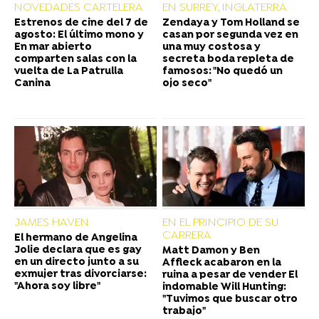
NOVEDADES CARTELERA
EN SURREY, INGLATERRA
Estrenos de cine del 7 de
Zendaya y Tom Holland se
agosto: El último mono y
casan por segunda vez en
En mar abierto
una muy costosa y
comparten salas con la
secreta boda repleta de
vuelta de La Patrulla
famosos: "No quedó un
Canina
ojo seco"
JAMES HAVEN
EN EL PRINCIPIO DE SU
CARRERA
El hermano de Angelina
Jolie declara que es gay
Matt Damon y Ben
en un directo junto a su
Affleck acabaron en la
exmujer tras divorciarse:
ruina a pesar de vender El
"Ahora soy libre"
indomable Will Hunting:
"Tuvimos que buscar otro
trabajo"