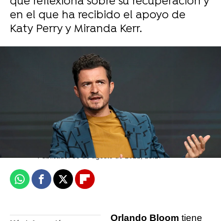
que reflexiona sobre su recuperación y
en el que ha recibido el apoyo de
Katy Perry y Miranda Kerr.
J. Carlos López Ruedas
Madrid
Actualizado:
30 de agosto de 2021, 13:19
Publicado:
30 de agosto de 2021, 13:17
Whatsapp
Facebook
X
Flipboard
Orlando Bloom
tiene