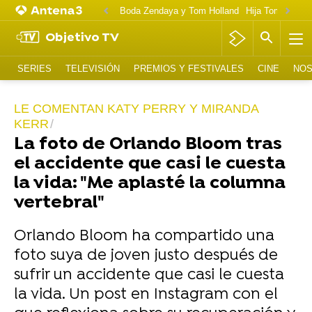
Boda Zendaya y Tom Holland
Hija Tom Cruise 
Objetivo TV
SERIES
TELEVISIÓN
PREMIOS Y FESTIVALES
CINE
NOS
LE COMENTAN KATY PERRY Y MIRANDA
KERR
La foto de Orlando Bloom tras
el accidente que casi le cuesta
la vida: "Me aplasté la columna
vertebral"
Orlando Bloom ha compartido una
foto suya de joven justo después de
sufrir un accidente que casi le cuesta
la vida. Un post en Instagram con el