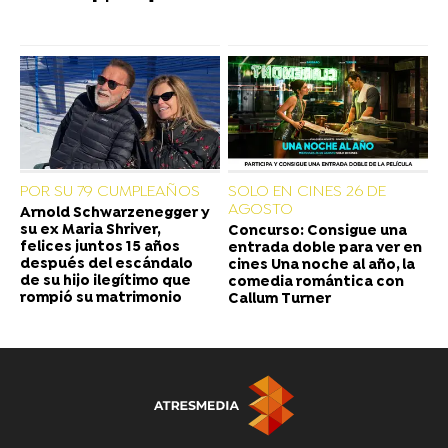
POR SU 79 CUMPLEAÑOS
SOLO EN CINES 26 DE
AGOSTO
Arnold Schwarzenegger y
su ex Maria Shriver,
Concurso: Consigue una
felices juntos 15 años
entrada doble para ver en
después del escándalo
cines Una noche al año, la
de su hijo ilegítimo que
comedia romántica con
rompió su matrimonio
Callum Turner