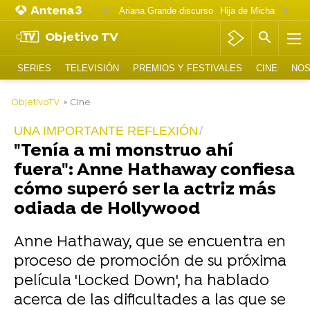
Ariana Grande discurso
Objetivo TV
SERIES
TELEVISIÓN
PREMIOS Y FESTIVALES
CINE
NOS
-
ObjetivoTV
» Cine
UNA IMPORTANTE REFLEXIÓN
"Tenía a mi monstruo ahí
fuera": Anne Hathaway confiesa
cómo superó ser la actriz más
odiada de Hollywood
Anne Hathaway, que se encuentra en
proceso de promoción de su próxima
película 'Locked Down', ha hablado
acerca de las dificultades a las que se