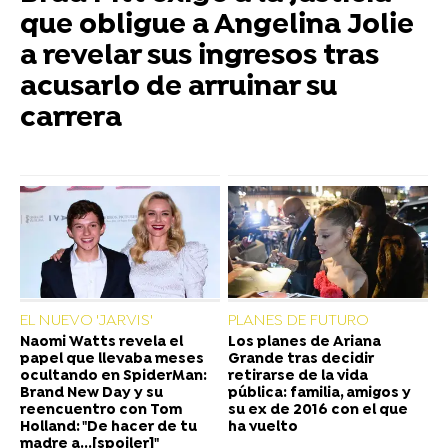
que obligue a Angelina Jolie
a revelar sus ingresos tras
acusarlo de arruinar su
carrera
EL NUEVO 'JARVIS'
PLANES DE FUTURO
Naomi Watts revela el
Los planes de Ariana
papel que llevaba meses
Grande tras decidir
ocultando en SpiderMan:
retirarse de la vida
Brand New Day y su
pública: familia, amigos y
reencuentro con Tom
su ex de 2016 con el que
Holland: "De hacer de tu
ha vuelto
madre a...[spoiler]"