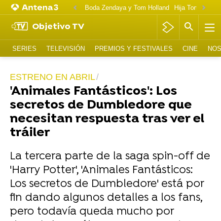
Boda Zendaya y Tom Holland
Hija Tom Cruise 
Objetivo TV
SERIES
TELEVISIÓN
PREMIOS Y FESTIVALES
CINE
NOS
ESTRENO EN ABRIL
'Animales Fantásticos': Los
secretos de Dumbledore que
necesitan respuesta tras ver el
tráiler
La tercera parte de la saga spin-off de
'Harry Potter', 'Animales Fantásticos:
Los secretos de Dumbledore' está por
fin dando algunos detalles a los fans,
pero todavía queda mucho por