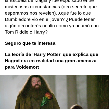
la Escuela de Magia y fue expulsado entre
misteriosas circunstancias (otro secreto que
esperamos nos revelen), ¿qué fue lo que
Dumbledore vio en el joven? ¿Puede tener
algún otro interés oculto como ya ocurrió con
Tom Riddle o Harry?
Seguro que te interesa
La teoría de 'Harry Potter' que explica que
Hagrid era en realidad una gran amenaza
para Voldemort
Animales Fantásticos
harry potter
Jude Law
ObjetivoTV
» Cine