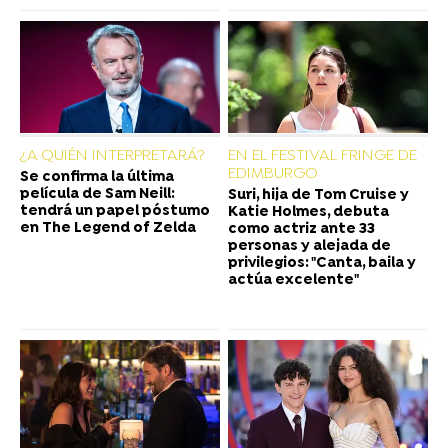
¿A QUIÉN INTERPRETARÁ?
EN EL FESTIVAL FRINGE DE
EDIMBURGO
Se confirma la última
película de Sam Neill:
Suri, hija de Tom Cruise y
tendrá un papel póstumo
Katie Holmes, debuta
en The Legend of Zelda
como actriz ante 33
personas y alejada de
privilegios: "Canta, baila y
actúa excelente"