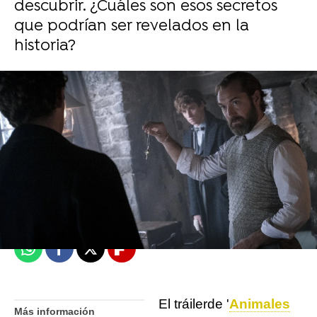
descubrir. ¿Cuáles son esos secretos
que podrían ser revelados en la
historia?
Isabel S. Samaniego
Madrid
Publicado:
14 de diciembre de 2021, 12:42
Whatsapp
Facebook
X
Flipboard
El tráiler
de '
Animales
Más información