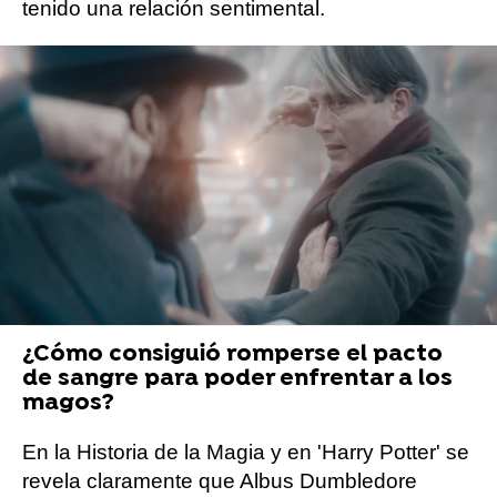
tenido una relación sentimental.
Sin embargo, todo acabó abruptamente el
trágico día donde, mientras se enfrentaron en
un supuesto duelo, la hermana pequeña de
Albus acabó muriendo en el fuego cruzado. La
historia de Ariana siempre ha estado rodeada
de misterio y es probablemente el secreto que
Dumbledore mantiene más escondido.
¿Cómo consiguió romperse el pacto
de sangre para poder enfrentar a los
magos?
En la Historia de la Magia y en 'Harry Potter' se
revela claramente que Albus Dumbledore