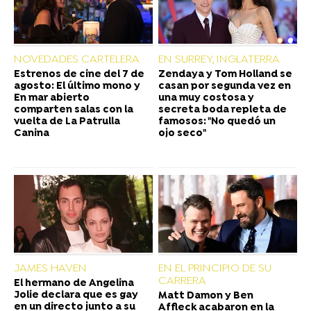
NOVEDADES CARTELERA
EN SURREY, INGLATERRA
Estrenos de cine del 7 de
Zendaya y Tom Holland se
agosto: El último mono y
casan por segunda vez en
En mar abierto
una muy costosa y
comparten salas con la
secreta boda repleta de
vuelta de La Patrulla
famosos: "No quedó un
Canina
ojo seco"
JAMES HAVEN
EN EL PRINCIPIO DE SU
CARRERA
El hermano de Angelina
Jolie declara que es gay
Matt Damon y Ben
en un directo junto a su
Affleck acabaron en la