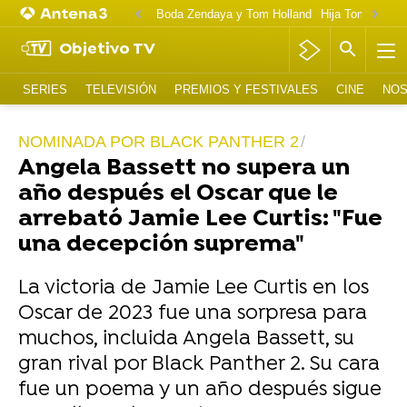
Boda Zendaya y Tom Holland
Hija Tom Cruise 
Objetivo TV
SERIES
TELEVISIÓN
PREMIOS Y FESTIVALES
CINE
NOS
NOMINADA POR BLACK PANTHER 2
Angela Bassett no supera un
año después el Oscar que le
arrebató Jamie Lee Curtis: "Fue
una decepción suprema"
La victoria de Jamie Lee Curtis en los
Oscar de 2023 fue una sorpresa para
muchos, incluida Angela Bassett, su
gran rival por Black Panther 2. Su cara
fue un poema y un año después sigue