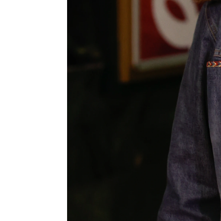
Ana Siles
Madrid
Publicado:
25 de agosto de 2022, 10:2
Mercedes Milá
ha compart
tal está llevando su recup
aparatosa caída en bici
m
que vino provocada desp