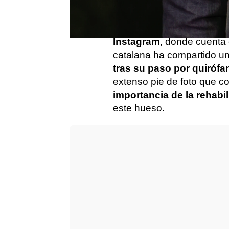
que
se rompió la cabeza
Afortunadamente, la period
Instagram
, donde cuenta
catalana ha compartido u
tras su paso por quirófa
extenso pie de foto que c
importancia de la rehabil
este hueso.