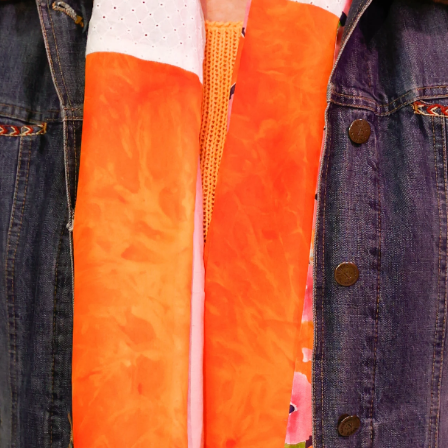
Whatsapp
Facebook
X
Flipboa
3
ido con sus seguidores de Instagram qué
eración. La presentadora sufrió una
ientras estaba en
Francia
. Una accidente
ués de que
un tábano le picase
y en la