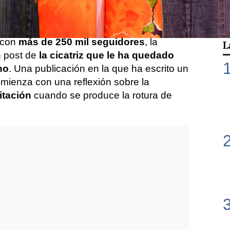
 del húmero
.
ista ya se encuentra mejor. En su perfil de
 con
más de 250 mil seguidores
, la
L
n post de
la cicatriz que le ha quedado
no
. Una publicación en la que ha escrito un
omienza con una reflexión sobre la
itación
cuando se produce la rotura de