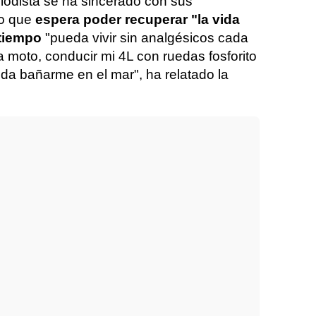
riodista se ha sincerado con sus
do que
espera poder recuperar "la vida
 tiempo
"pueda vivir sin analgésicos cada
a moto, conducir mi 4L con ruedas fosforito
eda bañarme en el mar", ha relatado la