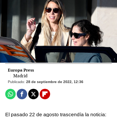
La necesidad de Rafa Nadal de estar al lado
de su mujer Mery Perelló tras su ingreso
La triste verdad detrás de la despedida de
Rafa Nadal y Roger Federer que ha dado la
vuelta al mundo
Europa Press
Madrid
Publicado:
28 de septiembre de 2022, 12:36
Whatsapp
Facebook
X
Flipboard
El pasado 22 de agosto trascendía la noticia: