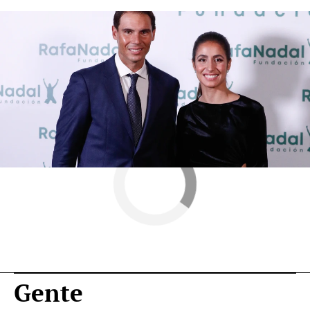
Rafa Nadal
famosas embarazadas
Novamas
» Gente
Gente