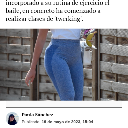
incorporado a su rutina de ejercicio el
baile, en concreto ha comenzado a
realizar clases de 'twerking'.
"Brindando por el amor": Georgina Rodríguez
y Cristiano Ronaldo zanjan los rumores de
crisis a través de una foto
La foto de Georgina Rodríguez y su cuñada
Katia Aveiro que demuestra que se llevan
mejor de lo que se dice
Paula Sánchez
Publicado:
19 de mayo de 2023, 15:04