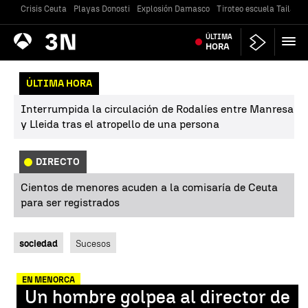
Crisis Ceuta
Playas Donosti
Explosión Damasco
Tiroteo escuela Tailandi
Antena
ÚLTIMA
Noticias
3
HORA
ÚLTIMA HORA
Interrumpida la circulación de Rodalíes entre Manresa
y Lleida tras el atropello de una persona
DIRECTO
Cientos de menores acuden a la comisaría de Ceuta
para ser registrados
sociedad
Sucesos
EN MENORCA
Un hombre golpea al director de