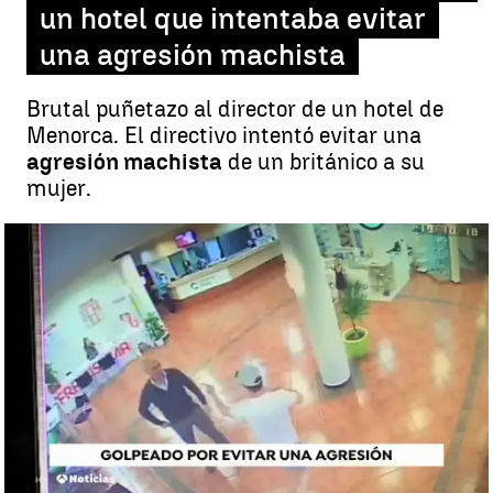
un hotel que intentaba evitar
una agresión machista
Brutal puñetazo al director de un hotel de
Menorca. El directivo intentó evitar una
agresión machista
de un británico a su
mujer.
Un hombre golpea al director de un hotel que intentaba evitar una
agresión machista |
antena3noticias.com
Menorca
Antena 3 Noticias
Publicado:
22 de octubre de 2018, 15:47
Whatsapp
Facebook
X
Linkedin