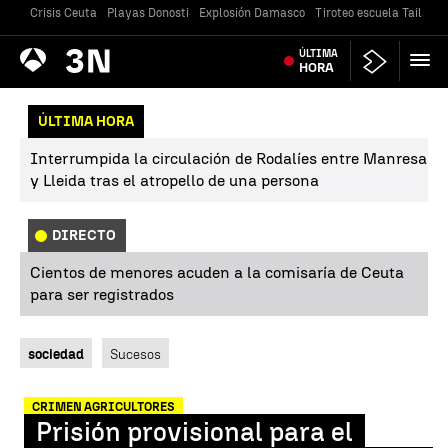
Crisis Ceuta
Playas Donosti
Explosión Damasco
Tiroteo escuela Tailandi
Antena
ÚLTIMA
Noticias
3
HORA
ÚLTIMA HORA
Interrumpida la circulación de Rodalíes entre Manresa
y Lleida tras el atropello de una persona
DIRECTO
Cientos de menores acuden a la comisaría de Ceuta
para ser registrados
sociedad
Sucesos
CRIMEN AGRICULTORES
Prisión provisional para el