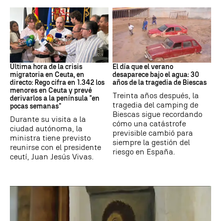
Crisis migratoria
Riada
Última hora de la crisis
El día que el verano
migratoria en Ceuta, en
desaparece bajo el agua: 30
directo: Rego cifra en 1.342 los
años de la tragedia de Biescas
menores en Ceuta y prevé
Treinta años después, la
derivarlos a la península "en
tragedia del camping de
pocas semanas"
Biescas sigue recordando
Durante su visita a la
cómo una catástrofe
ciudad autónoma, la
previsible cambió para
ministra tiene previsto
siempre la gestión del
reunirse con el presidente
riesgo en España.
ceutí, Juan Jesús Vivas.