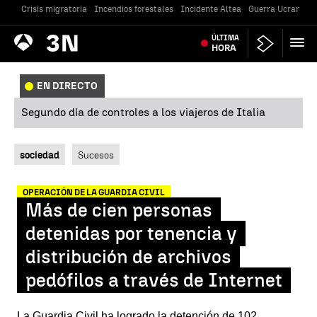
Crisis migratoria
Incendios forestales
Incidente Altea
Guerra Ucrania
Antena
ÚLTIMA
Noticias
3
HORA
EN DIRECTO
Segundo día de controles a los viajeros de Italia
sociedad
Sucesos
OPERACIÓN DE LA GUARDIA CIVIL
Más de cien personas
detenidas por tenencia y
distribución de archivos
pedófilos a través de Internet
La Guardia Civil ha logrado la detención de 102