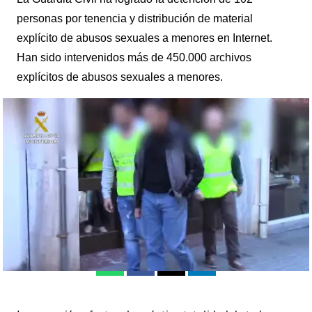
personas por tenencia y distribución de material
explícito de abusos sexuales a menores en Internet.
Han sido intervenidos más de 450.000 archivos
explícitos de abusos sexuales a menores.
Más de cien personas detenidas por tenencia y distribución de
archivos pedófilos a través de Internet |
antena3.com
Madrid
Antena 3 Noticias
Publicado:
01 de febrero de 2018, 11:08
Whatsapp
Facebook
X
Linkedin