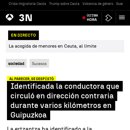
Crisis migratoria Ceuta
Trump sobre Ceuta
Violencia de género
Guerra U
Antena
ÚLTIMA
Noticias
3
HORA
EN DIRECTO
La acogida de menores en Ceuta, al límite
sociedad
Sucesos
AL PARECER, SE DESPISTÓ
Identificada la conductora que
circuló en dirección contraria
durante varios kilómetros en
Guipuzkoa
La ertzantza ha identificado a la