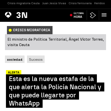
Crisis migratoria Ceuta
Juan Jesús Vivas
Crisis ferroviaria
Heridos Cast
Antena
ÚLTIMA
Noticias
3
HORA
CRISIS MIGRATORIA
El ministro de Política Territorial, Ángel Víctor Torres,
visita Ceuta
sociedad
Sucesos
ALERTA
Esta es la nueva estafa de la
que alerta la Policía Nacional y
que puede llegarte por
WhatsApp