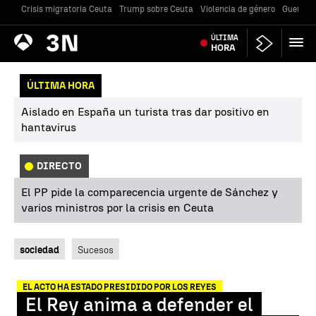
Crisis migratoria Ceuta
Trump sobre Ceuta
Violencia de género
Guerra U
Antena
ÚLTIMA
Noticias
3
HORA
ÚLTIMA HORA
Aislado en España un turista tras dar positivo en
hantavirus
DIRECTO
El PP pide la comparecencia urgente de Sánchez y
varios ministros por la crisis en Ceuta
sociedad
Sucesos
EL ACTO HA ESTADO PRESIDIDO POR LOS REYES
El Rey anima a defender el