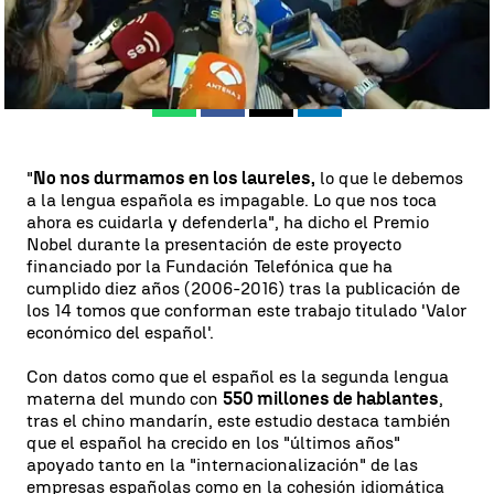
Madrid
Antena 3 Noticias
Publicado:
13 de febrero de 2018, 17:54
Whatsapp
Facebook
X
Linkedin
"
No nos durmamos en los laureles,
lo que le debemos
a la lengua española es impagable. Lo que nos toca
ahora es cuidarla y defenderla", ha dicho el Premio
Nobel durante la presentación de este proyecto
financiado por la Fundación Telefónica que ha
cumplido diez años (2006-2016) tras la publicación de
los 14 tomos que conforman este trabajo titulado 'Valor
económico del español'.
Con datos como que el español es la segunda lengua
materna del mundo con
550 millones de hablantes
,
tras el chino mandarín, este estudio destaca también
que el español ha crecido en los "últimos años"
apoyado tanto en la "internacionalización" de las
empresas españolas como en la cohesión idiomática