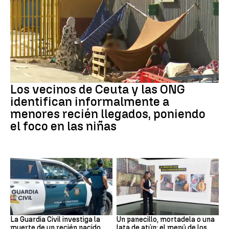
Ceuta
Los vecinos de Ceuta y las ONG
identifican informalmente a
menores recién llegados, poniendo
el foco en las niñas
Recién Nacido
Militares
La Guardia Civil investiga la
Un panecillo, mortadela o una
muerte de un recién nacido
lata de atún: el menú de los