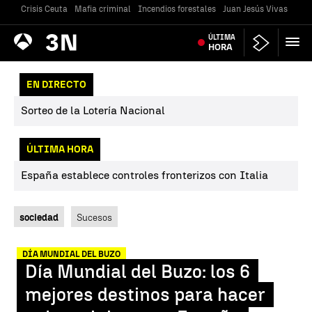
Crisis Ceuta
Mafia criminal
Incendios forestales
Juan Jesús Vivas
Vivi
Antena
ÚLTIMA
Noticias
3
HORA
EN DIRECTO
Sorteo de la Lotería Nacional
ÚLTIMA HORA
España establece controles fronterizos con Italia
sociedad
Sucesos
DÍA MUNDIAL DEL BUZO
Día Mundial del Buzo: los 6
mejores destinos para hacer