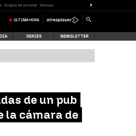
s
Eclipse de sol total
Vinicius
ÚLTIMA
HORA
DIA
SERIES
NEWSLETTER
adas de un pub
de la cámara de