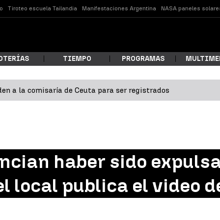
o
Tiroteo escuela Tailandia
Manifestaciones Argentina
NASA paneles solare
OTERÍAS
TIEMPO
PROGRAMAS
MULTIME
en a la comisaría de Ceuta para ser registrados
 estás buscando?
ncian haber sido expuls
el local publica el video 
ar