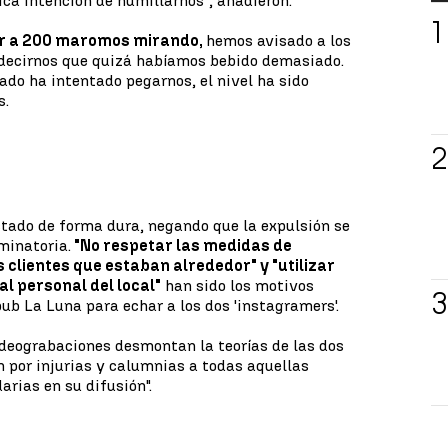
ica intención de humillarnos", añadieron.
er a 200 maromos mirando,
hemos avisado a los
s decirnos que quizá habíamos bebido demasiado.
ado ha intentado pegarnos, el nivel ha sido
s.
stado de forma dura, negando que la expulsión se
minatoria.
"No respetar las medidas de
 clientes que estaban alrededor" y "utilizar
l personal del local"
han sido los motivos
pub La Luna para echar a los dos 'instagramers'.
deograbaciones desmontan la teorías de las dos
n por injurias y calumnias a todas aquellas
arias en su difusión".