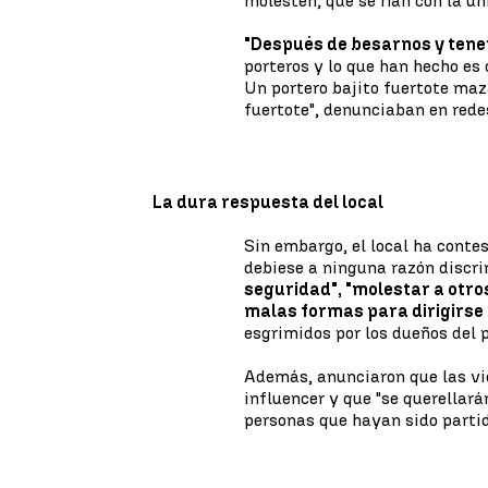
molesten, que se rían con la ún
"Después de besarnos y ten
porteros y lo que han hecho e
Un portero bajito fuertote maz
fuertote", denunciaban en rede
La dura respuesta del local
Sin embargo, el local ha conte
debiese a ninguna razón discri
seguridad", "molestar a otros
malas formas para dirigirse a
esgrimidos por los dueños del 
Además, anunciaron que las vi
influencer y que "se querellará
personas que hayan sido partid