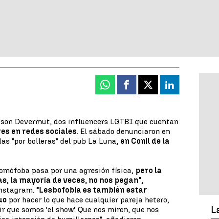
Whatsapp
Facebook
X
Linkedin
son Devermut, dos influencers LGTBI que cuentan
es en redes sociales
. El sábado denunciaron en
as "por bolleras" del pub La Luna,
en Conil de la
mófoba pasa por una agresión física,
pero la
as, la mayoría de veces, no nos pegan"
,
Instagram.
"Lesbofobia es también estar
uo
por hacer lo que hace cualquier pareja hetero,
L
ir que somos 'el show'. Que nos miren, que nos