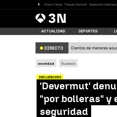
Crisis Ceuta
Playas Donosti
Explosión Damasc
Antena
Noticias
3
ACTUALIDAD
DEPORTES
L
Cientos de menores acud
DIRECTO
¿Qué
sociedad
Sucesos
INFLUENCERS
'Devermut' denu
"por bolleras" y 
seguridad
Busc