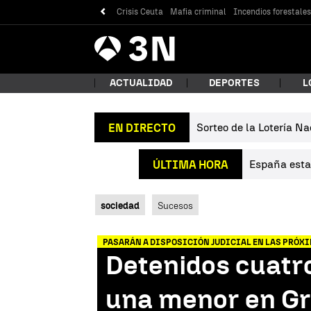
Crisis Ceuta
Mafia criminal
Incendios forestale
Antena
Noticias
3
ACTUALIDAD
DEPORTES
L
Sorteo de la Lotería Na
EN DIRECTO
¿Qué
España estab
ÚLTIMA HORA
sociedad
Sucesos
PASARÁN A DISPOSICIÓN JUDICIAL EN LAS PRÓX
Detenidos cuatro
Bus
una menor en Gr