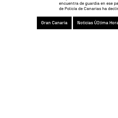
encuentra de guardia en ese par
de Policía de Canarias ha decl
Gran Canaria
Noticias ÚItima Hor