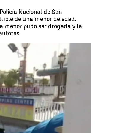
Policía Nacional de San
ltiple de una menor de edad.
 La menor pudo ser drogada y la
autores.
n múltiple a una menor en Gran Canaria |
CANARIAS