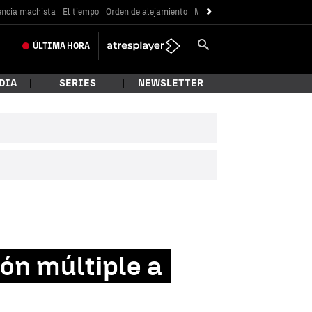
encia machista
El tiempo
Orden de alejamiento
Messi
ÚLTIMA
HORA
DIA
SERIES
NEWSLETTER
ón múltiple a