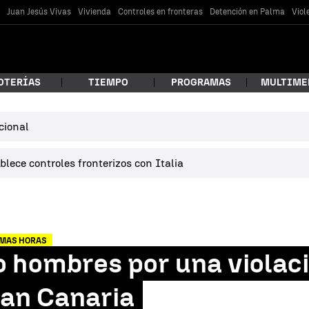
s
Juan Jesús Vivas
Vivienda
Controles en fronteras
Detención en Palma
Viol
OTERÍAS
TIEMPO
PROGRAMAS
MULTIME
cional
 estás buscando?
lece controles fronterizos con Italia
IMAS HORAS
 hombres por una violaci
car
an Canaria