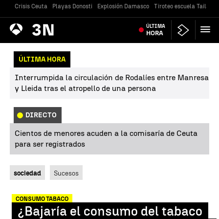
Crisis Ceuta
Playas Donosti
Explosión Damasco
Tiroteo escuela Tailandi
Antena
ÚLTIMA
Noticias
3
HORA
ÚLTIMA HORA
Interrumpida la circulación de Rodalíes entre Manresa
y Lleida tras el atropello de una persona
DIRECTO
Cientos de menores acuden a la comisaría de Ceuta
para ser registrados
sociedad
Sucesos
CONSUMO TABACO
¿Bajaría el consumo del tabaco