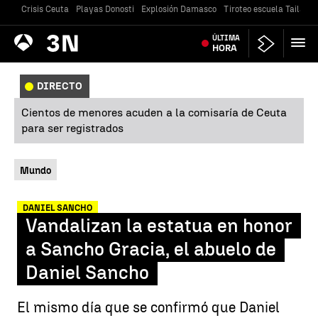
Crisis Ceuta
Playas Donosti
Explosión Damasco
Tiroteo escuela Tailandi
Antena
ÚLTIMA
Noticias
3
HORA
DIRECTO
Cientos de menores acuden a la comisaría de Ceuta
para ser registrados
Mundo
DANIEL SANCHO
Vandalizan la estatua en honor
a Sancho Gracia, el abuelo de
Daniel Sancho
El mismo día que se confirmó que Daniel