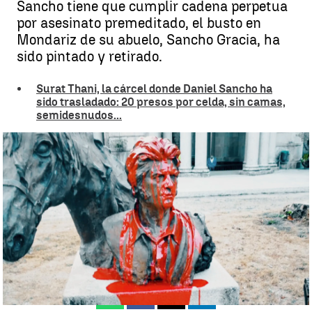
Sancho tiene que cumplir cadena perpetua
por asesinato premeditado, el busto en
Mondariz de su abuelo, Sancho Gracia, ha
sido pintado y retirado.
Surat Thani, la cárcel donde Daniel Sancho ha
sido trasladado: 20 presos por celda, sin camas,
semidesnudos...
Vandalizan la estatua en honor a Sancho García, abuelo de Daniel
Sancho |
Antena 3 Noticias
Estela C. Martínez
Publicado:
30 de agosto de 2024, 15:33
Whatsapp
Facebook
X
Linkedin