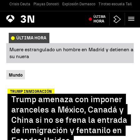
Crisis Ceuta
Playas Donosti
Explosión Damasco
Tiroteo escuela Tailandi
Antena
ÚLTIMA
Noticias
3
HORA
ÚLTIMA HORA
Muere estrangulado un hombre en Madrid y detienen a
su nuera
Mundo
TRUMP INMIGRACIÓN
Trump amenaza con imponer
aranceles a México, Canadá y
China si no se frena la entrada
de inmigración y fentanilo en