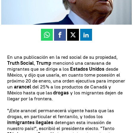
Javier Hernández
Actualizado:
26 de noviembre de 2024, 15:25
Publicado:
26 de noviembre de 2024, 13:13
Whatsapp
Facebook
X
Linkedin
En una publicación en la red social de su propiedad,
Truth Social
,
Trump
mencionó una caravana de
migrantes que se dirige a los
Estados Unidos
desde
México, y dijo que usaría, en cuanto tome posesión el
próximo 20 de enero, una orden ejecutiva para imponer
un
arancel
del 25% a los productos de Canadá y
México hasta que las
drogas
y los migrantes dejen de
llegar por la frontera.
"¡Este arancel permanecerá vigente hasta que las
drogas, en particular el fentanilo, y todos los
inmigrantes ilegales
detengan esta invasión de
nuestro país!", escribió el presidente electo. "Tanto