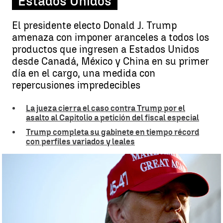
Estados Unidos
El presidente electo Donald J. Trump
amenaza con imponer aranceles a todos los
productos que ingresen a Estados Unidos
desde Canadá, México y China en su primer
día en el cargo, una medida con
repercusiones impredecibles
La jueza cierra el caso contra Trump por el
asalto al Capitolio a petición del fiscal especial
Trump completa su gabinete en tiempo récord
con perfiles variados y leales
Trump anuncia aranceles a los países que no controlen sus
fronteras |
Reuters