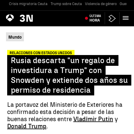
Crisis migratoria Ceuta
Trump sobre Ceuta
Violencia de género
Guerra U
Antena
ÚLTIMA
Noticias
3
HORA
Mundo
RELACIONES CON ESTADOS UNIDOS
Rusia descarta "un regalo de
investidura a Trump" con
Snowden y extiende dos años su
permiso de residencia
La portavoz del Ministerio de Exteriores ha
confirmado esta decisión a pesar de las
buenas relaciones entre
Vladímir Putin
y
Donald Trump
.