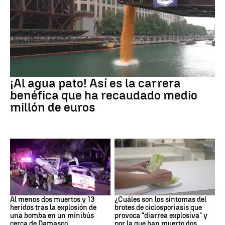
EEUU
¡Al agua pato! Así es la carrera
benéfica que ha recaudado medio
millón de euros
SIRIA
Brote
Al menos dos muertos y 13
¿Cuáles son los síntomas del
heridos tras la explosión de
brotes de ciclosporiasis que
una bomba en un minibús
provoca "diarrea explosiva" y
cerca de Damasco
por la que han muerto dos