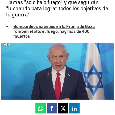
Hamás "solo bajo fuego" y que seguirán
"luchando para lograr todos los objetivos de
la guerra"
Bombardeos israelíes en la Franja de Gaza
rompen el alto el fuego: hay más de 400
muertos
Las negociaciones con Hamás se llevarán a cabo "bajo fuego" |
Antena 3 Noticias
Ángel Granero
Publicado:
18 de marzo de 2025, 21:26
Whatsapp
Facebook
X
Linkedin