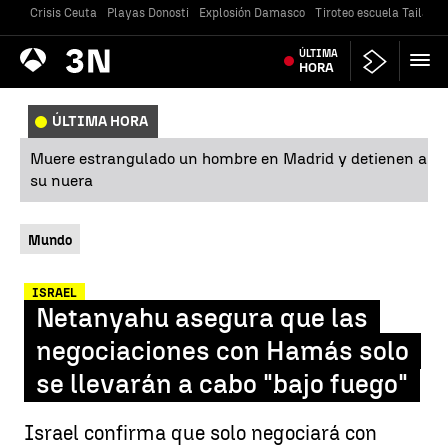
Crisis Ceuta
Playas Donosti
Explosión Damasco
Tiroteo escuela Tailandi
Antena
ÚLTIMA
Noticias
3
HORA
ÚLTIMA HORA
Muere estrangulado un hombre en Madrid y detienen a
su nuera
Mundo
ISRAEL
Netanyahu asegura que las
negociaciones con Hamás solo
se llevarán a cabo "bajo fuego"
Israel confirma que solo negociará con