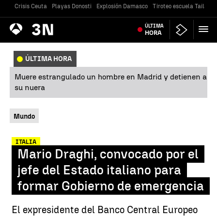
Crisis Ceuta
Playas Donosti
Explosión Damasco
Tiroteo escuela Tailandi
Antena
ÚLTIMA
Noticias
3
HORA
ÚLTIMA HORA
Muere estrangulado un hombre en Madrid y detienen a
su nuera
Mundo
ITALIA
Mario Draghi, convocado por el
jefe del Estado italiano para
formar Gobierno de emergencia
El expresidente del Banco Central Europeo