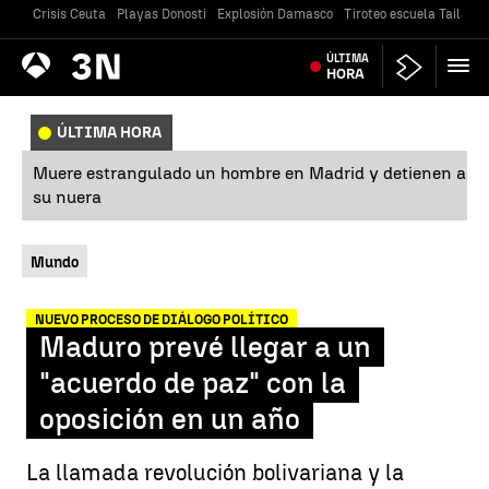
Crisis Ceuta
Playas Donosti
Explosión Damasco
Tiroteo escuela Tailandi
Antena
ÚLTIMA
Noticias
3
HORA
ÚLTIMA HORA
Muere estrangulado un hombre en Madrid y detienen a
su nuera
Mundo
NUEVO PROCESO DE DIÁLOGO POLÍTICO
Maduro prevé llegar a un
"acuerdo de paz" con la
oposición en un año
La llamada revolución bolivariana y la