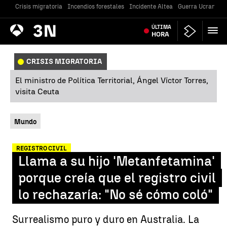
Crisis migratoria
Incendios forestales
Incidente Altea
Guerra Ucrania
Antena
ÚLTIMA
Noticias
3
HORA
CRISIS MIGRATORIA
El ministro de Política Territorial, Ángel Víctor Torres,
visita Ceuta
Mundo
REGISTRO CIVIL
Llama a su hijo 'Metanfetamina'
porque creía que el registro civil
lo rechazaría: "No sé cómo coló"
Surrealismo puro y duro en Australia. La