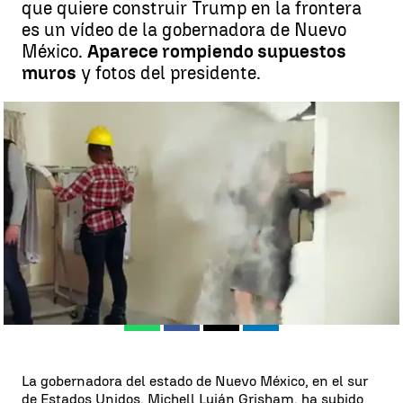
que quiere construir Trump en la frontera
es un vídeo de la gobernadora de Nuevo
México.
Aparece rompiendo supuestos
muros
y fotos del presidente.
La gobernadora de Nuevo México "rompe" el muro de Trump |
Antena 3 Noticias
Madrid
Antena 3 Noticias
Publicado:
08 de febrero de 2019, 20:25
Whatsapp
Facebook
X
Linkedin
La gobernadora del estado de Nuevo México, en el sur
de Estados Unidos, Michell Luján Grisham, ha subido