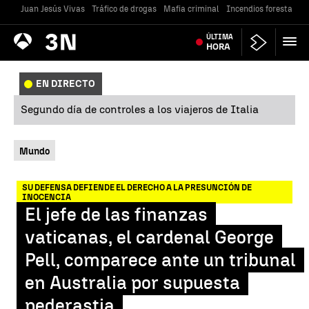
Juan Jesús Vivas
Tráfico de drogas
Mafia criminal
Incendios forestales
Antena
ÚLTIMA
Noticias
3
HORA
EN DIRECTO
Segundo día de controles a los viajeros de Italia
Mundo
SU DEFENSA DEFIENDE EL DERECHO A LA PRESUNCIÓN DE
INOCENCIA
El jefe de las finanzas
vaticanas, el cardenal George
Pell, comparece ante un tribunal
en Australia por supuesta
pederastia