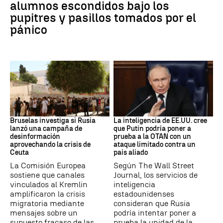
alumnos escondidos bajo los
pupitres y pasillos tomados por el
pánico
Desinformación rusa
OTAN
Bruselas investiga si Rusia
La inteligencia de EE.UU. cree
lanzó una campaña de
que Putin podría poner a
desinformación
prueba a la OTAN con un
aprovechando la crisis de
ataque limitado contra un
Ceuta
país aliado
La Comisión Europea
Según The Wall Street
sostiene que canales
Journal, los servicios de
vinculados al Kremlin
inteligencia
amplificaron la crisis
estadounidenses
migratoria mediante
consideran que Rusia
mensajes sobre un
podría intentar poner a
supuesto fracaso de las
prueba la unidad de la