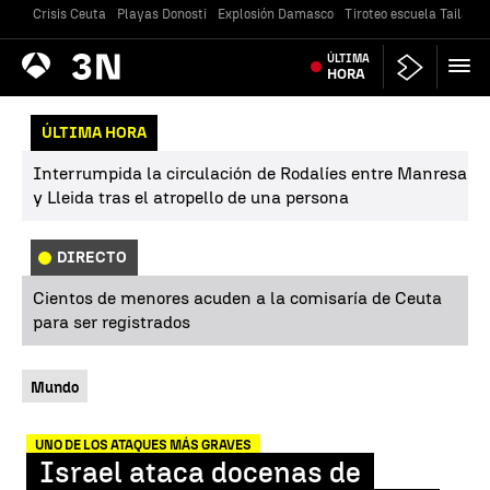
Crisis Ceuta
Playas Donosti
Explosión Damasco
Tiroteo escuela Tailandi
Antena
ÚLTIMA
Noticias
3
HORA
ÚLTIMA HORA
Interrumpida la circulación de Rodalíes entre Manresa
y Lleida tras el atropello de una persona
DIRECTO
Cientos de menores acuden a la comisaría de Ceuta
para ser registrados
Mundo
UNO DE LOS ATAQUES MÁS GRAVES
Israel ataca docenas de