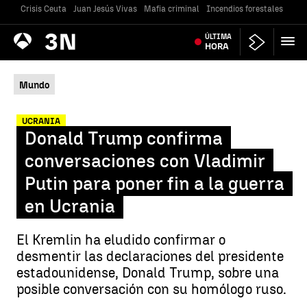
Crisis Ceuta
Juan Jesús Vivas
Mafia criminal
Incendios forestales
Vivi
Antena
ÚLTIMA
Noticias
3
HORA
Mundo
UCRANIA
Donald Trump confirma
conversaciones con Vladimir
Putin para poner fin a la guerra
en Ucrania
El Kremlin ha eludido confirmar o
desmentir las declaraciones del presidente
estadounidense, Donald Trump, sobre una
posible conversación con su homólogo ruso.