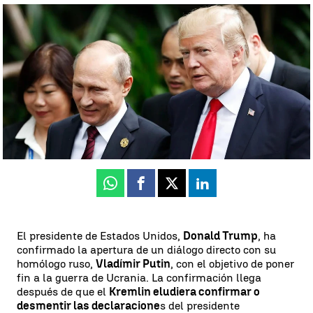
Donald Trump confirma conversaciones con Vladimir Putin para
poner fin a la guerra en Ucrania |
EFE
Neila Gallego
Publicado:
09 de febrero de 2025, 11:26
Whatsapp
Facebook
X
Linkedin
El presidente de Estados Unidos,
Donald Trump
, ha
confirmado la apertura de un diálogo directo con su
homólogo ruso,
Vladímir Putin
, con el objetivo de poner
fin a la guerra de Ucrania. La confirmación llega
después de que el
Kremlin eludiera confirmar o
desmentir las declaracione
s del presidente