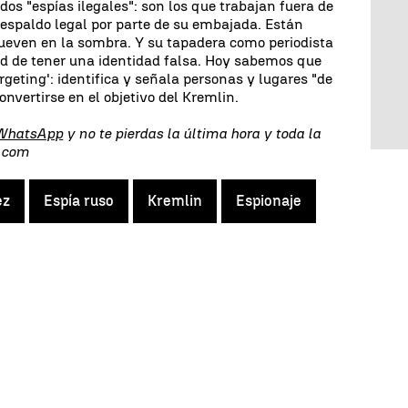
os "espías ilegales": son los que trabajan fuera de
respaldo legal por parte de su embajada. Están
mueven en la sombra. Y su tapadera como periodista
ad de tener una identidad falsa. Hoy sabemos que
rgeting': identifica y señala personas y lugares "de
onvertirse en el objetivo del Kremlin.
 WhatsApp
y no te pierdas la última hora y toda la
s.com
ez
Espía ruso
Kremlin
Espionaje