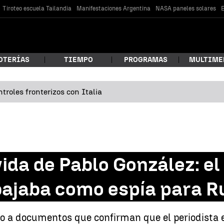
Tiroteo escuela Tailandia
Manifestaciones Argentina
NASA paneles solares
E
OTERÍAS
TIEMPO
PROGRAMAS
MULTIME
troles fronterizos con Italia
 estás buscando?
vida de Pablo González: el
bajaba como espía para R
car
o a documentos que confirman que el periodista e