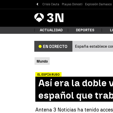
Crisis Ceuta
Playas Donosti
Explosión Damasco
Antena
Noticias
3
ACTUALIDAD
DEPORTES
L
España establece con
EN DIRECTO
¿Qué
Mundo
EL ESPÍA RUSO
Así era la doble 
español que tra
Bus
Antena 3 Noticias ha tenido acces