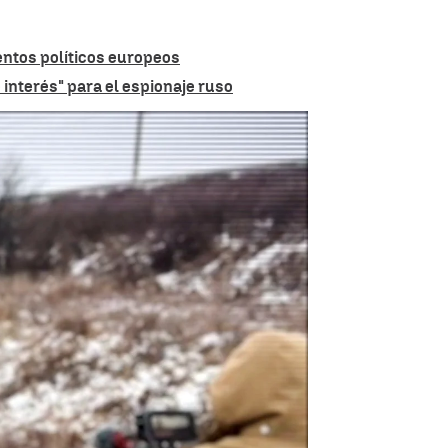
entos políticos europeos
interés" para el espionaje ruso
La doble vida de Pablo González |
Antena 3 Noticias