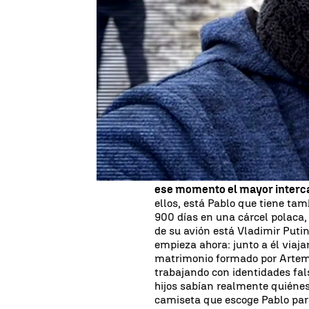
Actualizado:
15 de octubre de 2024, 15:34
Publicado:
14 de octubre de 2024, 21:31
28 de febrero de 2022.
Es la f
empezar a contar esta historia.
había pasado desapercibido par
como freelance. Pero ese día, 
espionaje.
Rápidamente, en Esp
varias asociaciones de prensa,
bajo el lema #freePablo, para 
su detención.
Pero eso no ocurre hasta el 1 
ese momento el mayor interc
ellos, está Pablo que tiene ta
900 días en una cárcel polaca, a
de su avión está Vladimir Puti
empieza ahora: junto a él viaja
matrimonio formado por Artem
trabajando con identidades fal
hijos sabían realmente quiéne
camiseta que escoge Pablo par