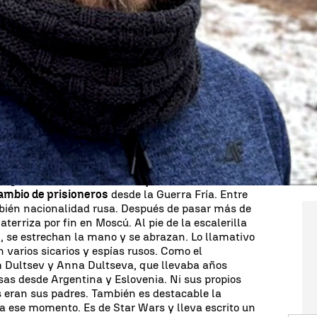
Whatsapp
Facebook
X
Linkedin
echa a la que tenemos que remontarnos para poder
 La historia de
Pablo González.
Hasta entonces,
a todos. Era un periodista español que trabajaba
todo cambia:
es detenido en Polonia y acusado de
aña, su familia, algunos dirigentes políticos y
 piden su libertad. Se inicia toda una campaña,
exigir al Gobierno que mueva ficha para poner fin a
de agosto de 2024.
Occidente y Rusia acuerdan en
ambio de prisioneros
desde la Guerra Fría. Entre
mbién nacionalidad rusa. Después de pasar más de
terriza por fin en Moscú. Al pie de la escalerilla
n, se estrechan la mano y se abrazan. Lo llamativo
n varios sicarios y espías rusos. Como el
 Dultsev y Anna Dultseva, que llevaba años
sas desde Argentina y Eslovenia. Ni sus propios
s eran sus padres. También es destacable la
a ese momento. Es de Star Wars y lleva escrito un