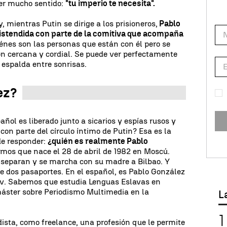
er mucho sentido:
"tu imperio te necesita".
, mientras Putin se dirige a los prisioneros,
Pablo
stendida con parte de la comitiva que acompaña
iénes son las personas que están con él pero se
n cercana y cordial. Se puede ver perfectamente
espalda entre sonrisas.
ez?
añol es liberado junto a sicarios y espías rusos y
con parte del círculo íntimo de Putin? Esa es la
de responder:
¿quién es realmente Pablo
mos que nace el 28 de abril de 1982 en Moscú.
 separan y se marcha con su madre a Bilbao. Y
ne dos pasaportes. En el español, es Pablo González
sov. Sabemos que estudia Lenguas Eslavas en
áster sobre Periodismo Multimedia en la
L
ista, como freelance, una profesión que le permite