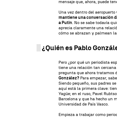
mensaje que, ahora, puede ten
Una vez dentro del aeropuerto y
mantiene una conversación di
a Putin
. No se sabe todavía qu
aprecia claramente una relació
cómo se abrazan y palmean la 
¿Quién es Pablo Gonzál
Pero ¿por qué un periodista esp
tiene una relación tan cercana 
pregunta que ahora tratamos 
González?
Para empezar, sabe
Siendo pequeño, sus padres se
aquí está la primera clave: tie
Yagüe; en el ruso, Pavel Rubt
Barcelona y que ha hecho un m
Universidad de País Vasco.
Empieza a trabajar como period