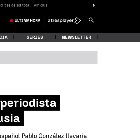
clipse de sol total
Vinicius
ÚLTIMA
HORA
DIA
SERIES
NEWSLETTER
 periodista
usia
spañol Pablo González llevaría