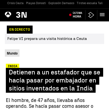
Crisis Ceuta
Playas Donosti
Explosión Damasco
Tiroteo escuela Tailandi
Antena
ÚLTIMA
Noticias
3
HORA
EN DIRECTO
Felipe VI prepara una visita histórica a Ceuta
Mundo
INDIA
Detienen a un estafador que se
hacía pasar por embajador en
sitios inventados en la India
El hombre, de 47 años, llevaba años
operando. Se hacía pasar como asesor o