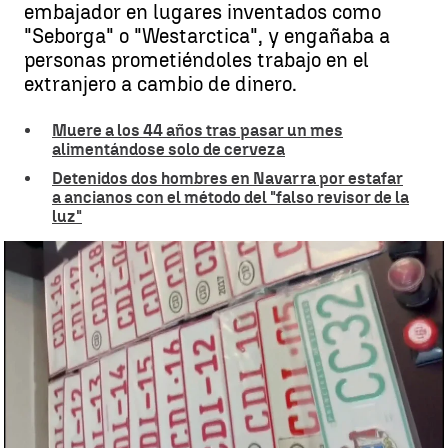
embajador en lugares inventados como
"Seborga" o "Westarctica", y engañaba a
personas prometiéndoles trabajo en el
extranjero a cambio de dinero.
Muere a los 44 años tras pasar un mes
alimentándose solo de cerveza
Detenidos dos hombres en Navarra por estafar
a ancianos con el método del "falso revisor de la
luz"
Detienen a un estafador que se hacía pasar por embajador en sitios
inventados en la India |
Antena 3 Noticias
Paula Hidalgo
Actualizado:
25 de julio de 2025, 15:28
Publicado:
25 de julio de 2025, 11:39