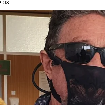
2018.
Detenido en España John McAfee, el creador del antivirus, acusado de fr
Whatsapp
Facebook
X
Linkedin