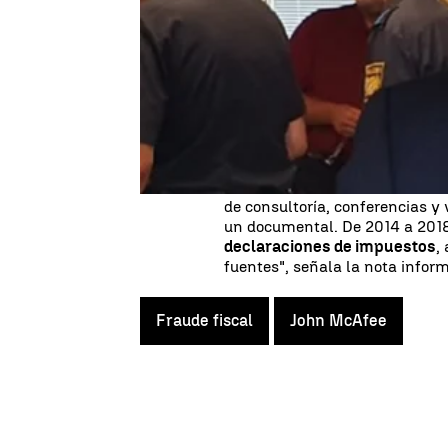
El
creador del antivirus McAf
acusado de
fraude fiscal
en lo
justicia estadounidense, el ma
nuestro país por un supuesto
d
2014 y 2018.
Ni las autoridades americanas
estaría arrestado a la espera d
"John McAfee obtuvo millones 
de consultoría, conferencias y 
un documental. De 2014 a 20
declaraciones de impuestos
,
fuentes", señala la nota inform
Fraude fiscal
John McAfee