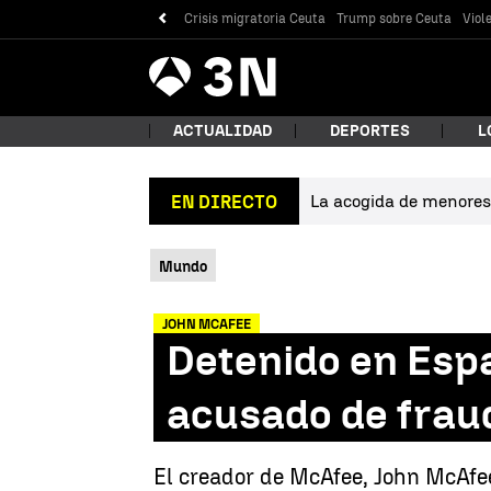
Crisis migratoria Ceuta
Trump sobre Ceuta
Viol
Antena
Noticias
3
ACTUALIDAD
DEPORTES
L
La acogida de menores 
EN DIRECTO
¿Qué
Mundo
JOHN MCAFEE
Detenido en Espa
acusado de fraud
Bus
El creador de McAfee, John McAfee