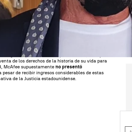
ee, John
McAfee,
ha sido detenido en España
s
Estados Unidos
. Según el departamento de
gnate de la tecnología habría sido arrestado en
elito de evasión de impuestos
, entre los años
, ni las españolas han dado información de dónde
e la extradición a los Estados Unidos.
en ingresos promoviendo criptomonedas, trabajos
venta de los derechos de la historia de su vida para
18, McAfee supuestamente
no presentó
 a pesar de recibir ingresos considerables de estas
ativa de la Justicia estadounidense.