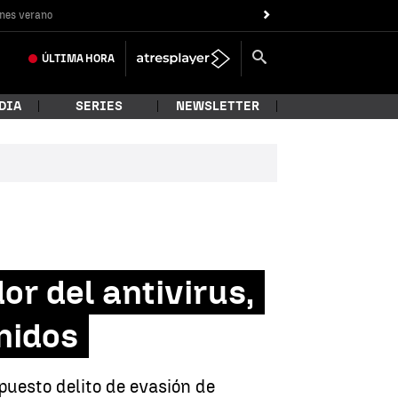
nes verano
ÚLTIMA
HORA
DIA
SERIES
NEWSLETTER
r del antivirus,
nidos
puesto delito de evasión de