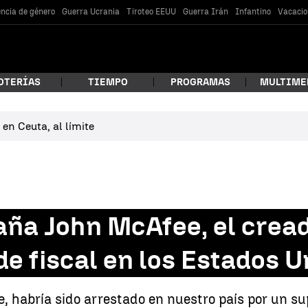
encia de género
Guerra Ucrania
Tiroteo EEUU
Guerra Irán
Infantino
Vacacio
OTERÍAS
TIEMPO
PROGRAMAS
MULTIME
en Ceuta, al límite
 estás buscando?
ña John McAfee, el creado
e fiscal en los Estados U
car
, habría sido arrestado en nuestro país por un su