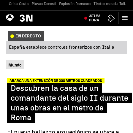
Crisis Ceuta
Playas Donosti
Explosión Damasco
Tiroteo escuela Tailandi
Antena
ÚLTIMA
Noticias
3
HORA
EN DIRECTO
España establece controles fronterizos con Italia
Mundo
ABARCA UNA EXTENSIÓN DE 300 METROS CUADRADOS
Descubren la casa de un
comandante del siglo II durante
unas obras en el metro de
Roma
El nuevo hallazgo arqueológico se ubica a