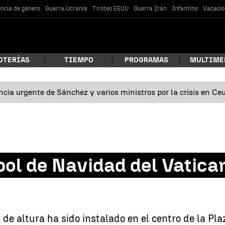
encia de género
Guerra Ucrania
Tiroteo EEUU
Guerra Irán
Infantino
Vacacio
OTERÍAS
TIEMPO
PROGRAMAS
MULTIME
cia urgente de Sánchez y varios ministros por la crisis en Ce
 estás buscando?
bol de Navidad del Vatican
car
de altura ha sido instalado en el centro de la Pla