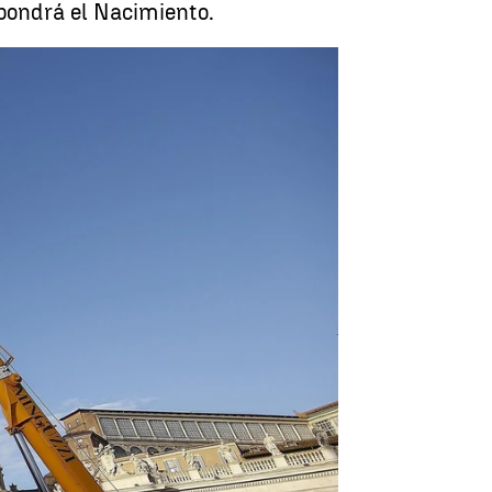
pondrá el Nacimiento.
 llega a la Plaza de San Pedro |
antena3noticias.com