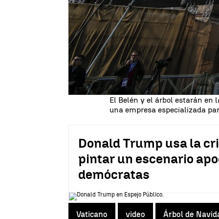
El tradicional árbol de
Navidad
un abeto rojo del bosque de Can
de madrugada para
ser coloca
Una grúa y varios obreros part
unos 21 metros de altura, un
máxima de unos 10 metros en la
como es tradicional, el 7 de d
también se expondrá el Nacimie
El Belén y el árbol estarán en 
una empresa especializada para 
Donald Trump usa la cri
pintar un escenario apoc
demócratas
Vaticano
video
Árbol de Navid