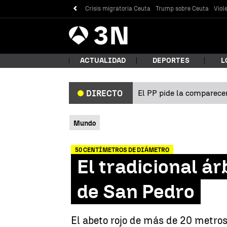
Crisis migratoria Ceuta
Trump sobre Ceuta
Viol
Antena
Noticias
3
ACTUALIDAD
DEPORTES
L
El PP pide la comparecen
DIRECTO
¿Qué
Mundo
50 CENTÍMETROS DE DIÁMETRO
El tradicional ár
de San Pedro
Bus
El abeto rojo de más de 20 metros 