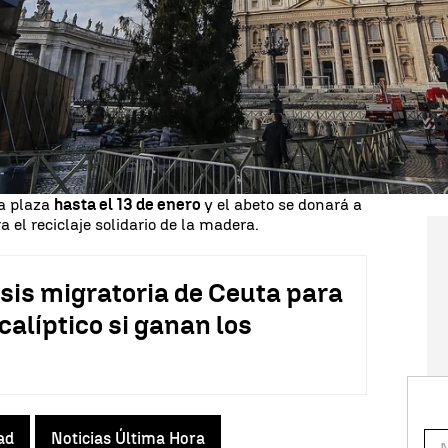
de Ciudad del
Vaticano
que en esta ocasión será
siglio, en la localidad de Pordenone (norte) llegó
do en la Plaza de San Pedro.
iciparon en el levantamiento del árbol que tiene
 diámetro de 50 centímetros
y una circunferencia
 base. La inauguración del árbol se producirá,
iciembre con una ceremonia oficial en donde
nto, que este año estará realizado en arena.
la plaza
hasta el 13 de enero
y el abeto se donará a
el reciclaje solidario de la madera.
sis migratoria de Ceuta para
alíptico si ganan los
ad
Noticias Última Hora