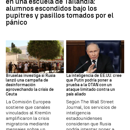
en una escuela de Tailandia:
alumnos escondidos bajo los
pupitres y pasillos tomados por el
pánico
Desinformación rusa
OTAN
Bruselas investiga si Rusia
La inteligencia de EE.UU. cree
lanzó una campaña de
que Putin podría poner a
desinformación
prueba a la OTAN con un
aprovechando la crisis de
ataque limitado contra un
Ceuta
país aliado
La Comisión Europea
Según The Wall Street
sostiene que canales
Journal, los servicios de
vinculados al Kremlin
inteligencia
amplificaron la crisis
estadounidenses
migratoria mediante
consideran que Rusia
mensajes sobre un
podría intentar poner a