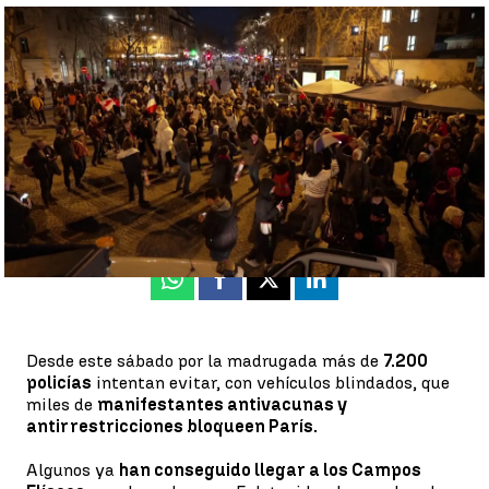
Algunos manifestantes de la 'caravana de la libertad' acceden a
los Campos Elíseos de París |
Algunos manifestantes de la
'caravana de la libertad' acceden a los Campos Elíseos de París
Antena 3 Noticias
Publicado:
12 de febrero de 2022, 16:45
Whatsapp
Facebook
X
Linkedin
Desde este sábado por la madrugada más de
7.200
policías
intentan evitar, con vehículos blindados, que
miles de
manifestantes antivacunas y
antirrestricciones bloqueen París.
Algunos ya
han conseguido llegar a los Campos