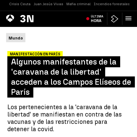
Crisis Ceuta
Juan Jesús Vivas
Mafia criminal
Incendios forestales
Vi
Antena
ÚLTIMA
Noticias
3
HORA
Mundo
MANIFESTACIÓN EN PARÍS
Algunos manifestantes de la
'caravana de la libertad'
acceden a los Campos Elíseos de
París
Los pertenecientes a la 'caravana de la
libertad' se manifiestan en contra de las
vacunas y de las restricciones para
detener la covid.