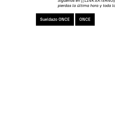
Síguenos en [[LINK:EXTERNO|||"
pierdas la última hora y toda 
Sueldazo ONCE
ONCE