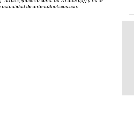
 https:=|||nuestro canal de WhatsApp]] y no te
la actualidad de antena3noticias.com