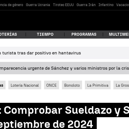
encia de género
Guerra Ucrania
Tiroteo EEUU
Guerra Irán
Infantino
Vacacio
OTERÍAS
TIEMPO
PROGRAMAS
MULTIME
turista tras dar positivo en hantavirus
 estás buscando?
omparecencia urgente de Sánchez y varios ministros por la cri
as
Lotería Nacional
ONCE
Bonoloto
La Primitiva
La Gro
 Comprobar Sueldazo y 
car
eptiembre de 2024