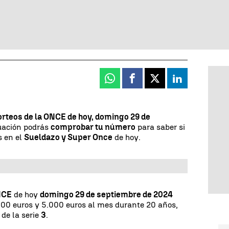
Whatsapp
Facebook
X
Linkedin
orteos de la ONCE de hoy, domingo 29 de
nuación podrás
comprobar tu número
para saber si
s en el
Sueldazo y Super Once
de hoy.
NCE
de hoy
domingo 29 de septiembre de 2024
00 euros y 5.000 euros al mes durante 20 años,
3
de la serie
3
.