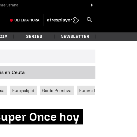
nes verano
ÚLTIMA
HORA
DIA
SERIES
NEWSLETTER
sis en Ceuta
ssa
Eurojackpot
Gordo Primitiva
Euromillones
Super Once hoy