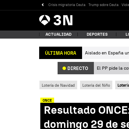
Crisis migratoria Ceuta
Trump sobre Ceuta
Viol
Antena
Noticias
3
ACTUALIDAD
DEPORTES
L
Aislado en España un 
ÚLTIMA HORA
¿Qué
El PP pide la c
DIRECTO
Lotería de Navidad
Lotería del Niño
Loterí
ONCE
Resultado ONCE:
Bus
domingo 29 de s