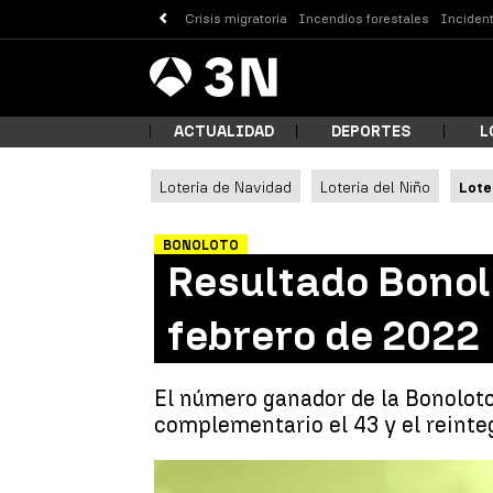
Crisis migratoria
Incendios forestales
Incident
Antena
Noticias
3
ACTUALIDAD
DEPORTES
L
Lotería de Navidad
Lotería del Niño
Lote
¿Qué
BONOLOTO
Resultado Bonol
febrero de 2022
El número ganador de la Bonoloto 
complementario el 43 y el reinteg
Busc