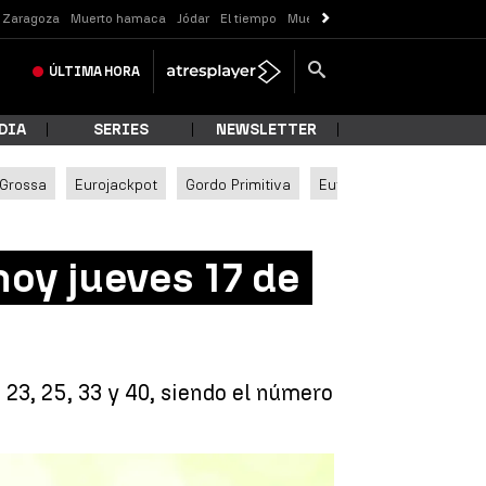
o Zaragoza
Muerto hamaca
Jódar
El tiempo
Muerte Valladolid
ÚLTIMA
HORA
DIA
SERIES
NEWSLETTER
 Grossa
Eurojackpot
Gordo Primitiva
Euromillones
oy jueves 17 de
 23, 25, 33 y 40, siendo el número