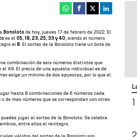
Whatsapp
Facebook
X
Linkedin
la
Bonoloto
de hoy, jueves 17 de febrero de 2022. El
to
es el
05, 18, 23, 25, 33 y 40
, siendo el número
tegro el
8
. El sorteo de la Bonoloto tiene un bote de
una combinación de seis números distintos que
 el 49. El precio de una apuesta individual es de
rteo exige un mínimo de dos apuestas, por lo que el
L
 jugar hasta 8 combinaciones de 6 números cada
) o de más números que se correspondan con otras
puedes jugar al sorteo de la Bonoloto. Se celebra
mbios, entre ellos el reintegro.
ciales válidos del sorteo de la Bonoloto son