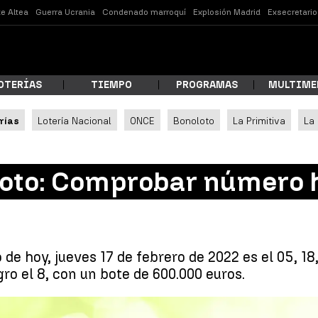
e Altea
Guerra Ucrania
Condenado marroquí
Explosión Madrid
Exsecretari
OTERÍAS
TIEMPO
PROGRAMAS
MULTIME
rías
Lotería Nacional
ONCE
Bonoloto
La Primitiva
La
 estás buscando?
oto: Comprobar número h
de hoy, jueves 17 de febrero de 2022 es el 05, 18,
ro el 8, con un bote de 600.000 euros.
ar