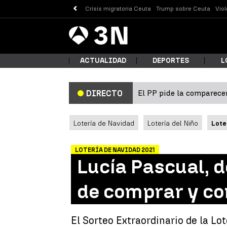
Crisis migratoria Ceuta
Trump sobre Ceuta
Vio
Antena
Noticias
3
ACTUALIDAD
DEPORTES
L
El PP pide la comparecen
DIRECTO
¿Qué
Lotería de Navidad
Lotería del Niño
Lote
LOTERÍA DE NAVIDAD 2021
Lucía Pascual, 
de comprar y co
Busc
El Sorteo Extraordinario de la Lo