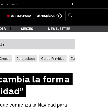
iones verano
ÚLTIMA
HORA
DIA
SERIES
NEWSLETTER
uta
 Grossa
Eurojackpot
Gordo Primitiva
Euromillones
 cambia la forma
vidad”
sí que comienza la Navidad para