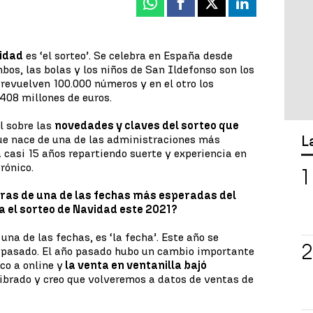
Whatsapp
Facebook
X
Linkedin
vidad
es ‘el sorteo’. Se celebra en España desde
os, las bolas y los niños de San Ildefonso son los
revuelven 100.000 números y en el otro los
408 millones de euros.
l sobre las
novedades y claves del sorteo que
L
que nace de una de las administraciones más
 casi 15 años repartiendo suerte y experiencia en
rónico.
as de una de las fechas más esperadas del
a el sorteo de Navidad este 2021?
na de las fechas, es ‘la fecha’. Este año se
o pasado. El año pasado hubo un cambio importante
co a online y
la venta en ventanilla bajó
ilibrado y creo que volveremos a datos de ventas de