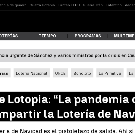
lencia de género
Guerra Ucrania
Tiroteo EEUU
Guerra Irán
Infantino
Vacac
OTERÍAS
TIEMPO
PROGRAMAS
MULTIME
cia urgente de Sánchez y varios ministros por la crisis en Ce
 estás buscando?
rías
Lotería Nacional
ONCE
Bonoloto
La Primitiva
La
de Lotopia: “La pandemia
mpartir la Lotería de Na
ar
tería de Navidad es el pistoletazo de salida. Ahí 