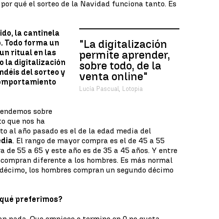
e por qué el sorteo de la Navidad funciona tanto. Es
do, la cantinela
"La digitalización
o. Todo forma un
n ritual en las
permite aprender,
 la digitalización
sobre todo, de la
ndéis del sorteo y
venta online"
comportamiento
Lucía Pascual, Lotopia
rendemos sobre
to que nos ha
to al año pasado es el de la edad media del
edia
. El rango de mayor compra es el de 45 a 55
ra de 55 a 65 y este año es de 35 a 45 años. Y entre
 compran diferente a los hombres. Es más normal
 décimo, los hombres compran un segundo décimo
 ¿qué preferimos?
stan nada. Que empiece o termine en 0 no gusta