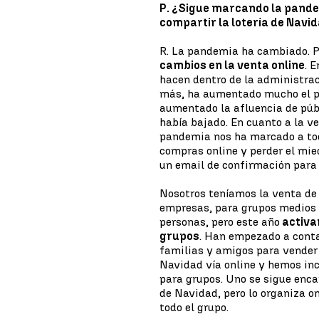
P. ¿Sigue marcando la pande
compartir la lotería de Navi
R. La pandemia ha cambiado. 
cambios en la venta online
. 
hacen dentro de la administraci
más, ha aumentado mucho el pa
aumentado la afluencia de públ
había bajado. En cuanto a la v
pandemia nos ha marcado a tod
compras online y perder el mied
un email de confirmación para 
Nosotros teníamos la venta de
empresas, para grupos medios 
personas, pero este año
activa
grupos
. Han empezado a cont
familias y amigos para vender 
Navidad vía online y hemos in
para grupos. Uno se sigue enca
de Navidad, pero lo organiza on
todo el grupo.