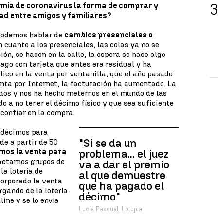
mia de coronavirus la forma de comprar y
dad entre amigos y familiares?
Podemos hablar de
cambios presenciales o
En cuanto a los presenciales, las colas ya no se
ón, se hacen en la calle, la espera se hace algo
go con tarjeta que antes era residual y ha
ico en la venta por ventanilla, que el año pasado
enta por Internet, la facturación ha aumentado. La
os y nos ha hecho meternos en el mundo de las
o a no tener el décimo físico y que sea suficiente
confiar en la compra.
 décimos para
"Si se da un
de a partir de 50
mos la venta para
problema... el juez
actarnos grupos de
va a dar el premio
la lotería de
al que demuestre
corporado la venta
que ha pagado el
rgando de la lotería
décimo"
line y se lo envía
Lucía Pascual, Lotopia