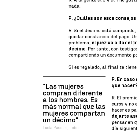
nada.
P. ¿Cuáles son esos consejo
R. Si el décimo está comprado, 
quedar constancia del pago. U
problema,
el juez va a dar el
décimo
. Por tanto, con testig
compartiendo un documento por
Si es regalado, al final te tien
P. En caso
"Las mujeres
que hacer
compran diferente
R. El premi
a los hombres. Es
euros y no 
más normal que las
hacer es pa
mujeres compartan
dejarte as
un décimo"
pensar en q
Lucía Pascual, Lotopia
día siguien