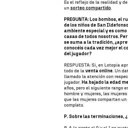
Es el reflejo de la realidad y d
un
sorteo compartido
.
PREGUNTA: Los bombos, el rui
de los niños de San Ildefons
ambiente especial y es como u
casas de todos nosotros. Pero
se suma a la tradición, ¿apre
conocéis cada vez mejor el 
del jugador?
RESPUESTA: Si, en Lotopia ap
todo de la
venta online
. Un da
llamado la atención con respec
jugador.
Ha bajado la edad m
años, pero el siguiente rango e
hombre y mujeres, las mujeres
que las mujeres compartan un
completo.
P. Sobre las terminaciones,
R. A la gente el 0 y el 1 no gu