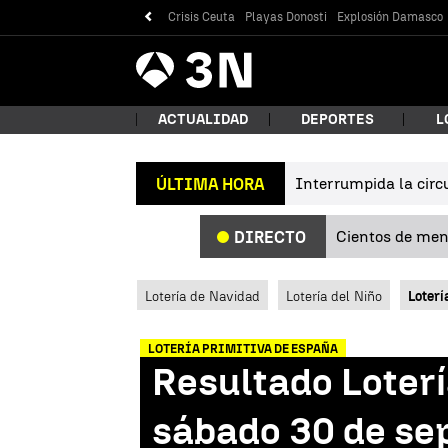
Crisis Ceuta
Playas Donosti
Explosión Damasco
Antena
Noticias
3
ACTUALIDAD
DEPORTES
L
Interrumpida la circu
ÚLTIMA HORA
¿Qué
Cientos de meno
DIRECTO
Lotería de Navidad
Lotería del Niño
Loterí
LOTERÍA PRIMITIVA DE ESPAÑA
Resultado Loter
Bus
sábado 30 de se