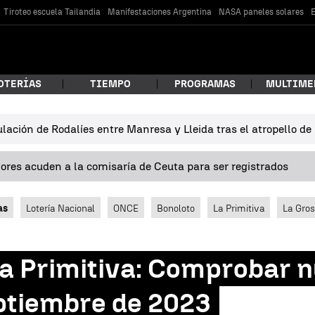
Tiroteo escuela Tailandia
Manifestaciones Argentina
NASA paneles solares
E
OTERÍAS
TIEMPO
PROGRAMAS
MULTIME
lación de Rodalíes entre Manresa y Lleida tras el atropello d
 estás buscando?
res acuden a la comisaría de Ceuta para ser registrados
as
Lotería Nacional
ONCE
Bonoloto
La Primitiva
La Gro
ía Primitiva: Comprobar 
car
ptiembre de 2023