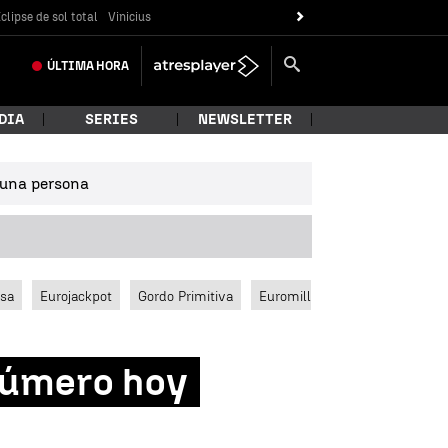
clipse de sol total
Vinicius
ÚLTIMA
HORA
DIA
SERIES
NEWSLETTER
e una persona
ssa
Eurojackpot
Gordo Primitiva
Euromillones
número hoy