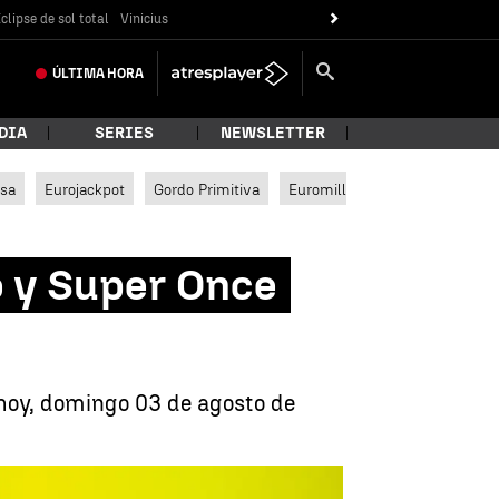
clipse de sol total
Vinicius
ÚLTIMA
HORA
DIA
SERIES
NEWSLETTER
ssa
Eurojackpot
Gordo Primitiva
Euromillones
 y Super Once
 hoy, domingo 03 de agosto de