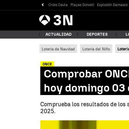
Crisis Ceuta
Playas Donosti
Explosión Damasco
Antena
Noticias
3
ACTUALIDAD
DEPORTES
L
Lotería de Navidad
Lotería del Niño
Loterí
¿Qué
ONCE
Comprobar ONCE:
hoy domingo 03 
Comprueba los resultados de los 
2025.
Bus