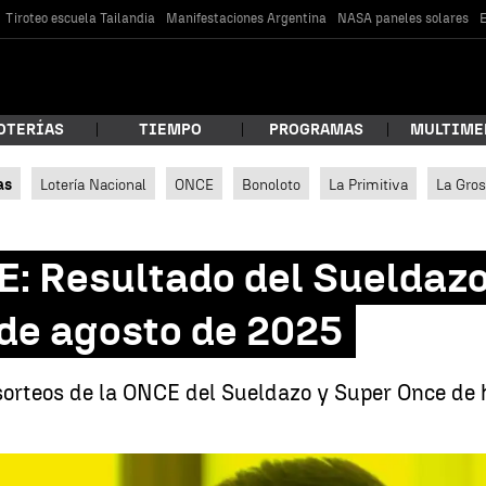
Tiroteo escuela Tailandia
Manifestaciones Argentina
NASA paneles solares
E
OTERÍAS
TIEMPO
PROGRAMAS
MULTIME
as
Lotería Nacional
ONCE
Bonoloto
La Primitiva
La Gro
 estás buscando?
 Resultado del Sueldazo
de agosto de 2025
sorteos de la ONCE del Sueldazo y Super Once de
car