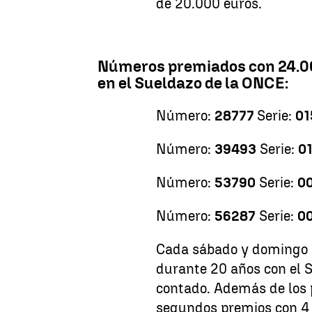
de 20.000 euros.
Números premiados con 24.00
en el Sueldazo de la ONCE:
Número:
28777
Serie:
01
Número:
39493
Serie:
0
Número:
53790
Serie:
0
Número:
56287
Serie:
0
Cada sábado y domingo 
durante 20 años con el 
contado. Además de los p
segundos premios con 4 