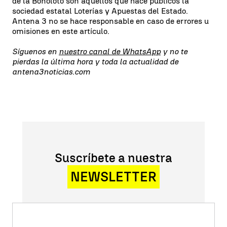
de la Bonoloto son aquellos que hace públicos la
sociedad estatal Loterías y Apuestas del Estado.
Antena 3 no se hace responsable en caso de errores u
omisiones en este artículo.
Síguenos en
nuestro canal de WhatsApp
y no te
pierdas la última hora y toda la actualidad de
antena3noticias.com
Suscríbete a nuestra
NEWSLETTER