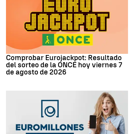
Eurojackpot
Comprobar Eurojackpot: Resultado
del sorteo de la ONCE hoy viernes 7
de agosto de 2026