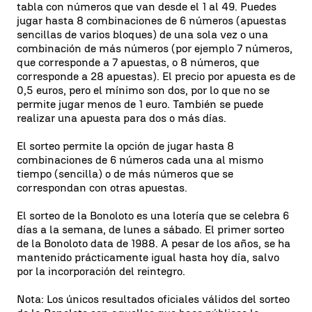
tabla con números que van desde el 1 al 49. Puedes
jugar hasta 8 combinaciones de 6 números (apuestas
sencillas de varios bloques) de una sola vez o una
combinación de más números (por ejemplo 7 números,
que corresponde a 7 apuestas, o 8 números, que
corresponde a 28 apuestas). El precio por apuesta es de
0,5 euros, pero el mínimo son dos, por lo que no se
permite jugar menos de 1 euro. También se puede
realizar una apuesta para dos o más días.
El sorteo permite la opción de jugar hasta 8
combinaciones de 6 números cada una al mismo
tiempo (sencilla) o de más números que se
correspondan con otras apuestas.
El sorteo de la Bonoloto es una lotería que se celebra 6
días a la semana, de lunes a sábado. El primer sorteo
de la Bonoloto data de 1988. A pesar de los años, se ha
mantenido prácticamente igual hasta hoy día, salvo
por la incorporación del reintegro.
Nota: Los únicos resultados oficiales válidos del sorteo